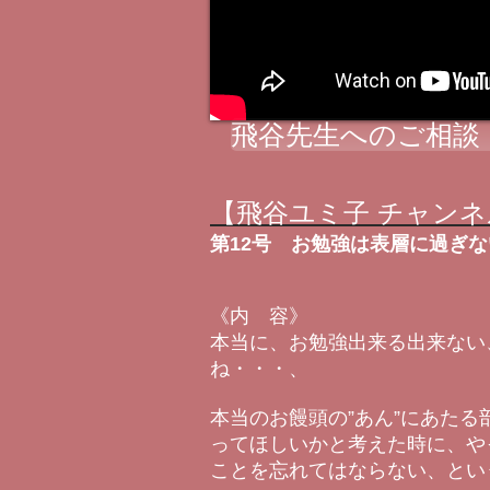
飛谷先生へのご相談
【飛谷ユミ子 チャンネ
第12号
お勉強は表層に過ぎな
《内 容》
本当に、お勉強出来る出来ない
ね・・・、
本当のお饅頭の”あん”にあたる
ってほしいかと考えた時に、や
ことを忘れてはならない、とい