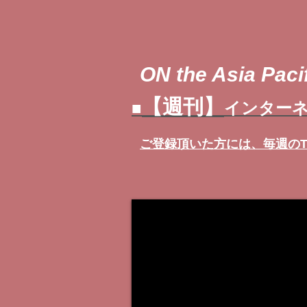
ON the Asia Pacif
【週刊】
■
インターネ
ご登録頂いた方には、
毎週の