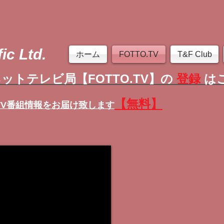
ic Ltd.
ホーム
FOTTO.TV
T&F Club
ットテレビ局【FOTTO.TV】の
登録
は
【無料】
TV番組情報
をお届け致します