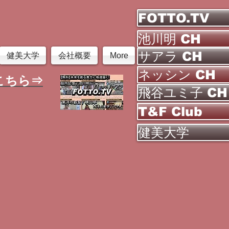
FOTTO.TV
池川明 CH
サアラ CH
健美大学
会社概要
More
ネッシン CH
こちら⇒
飛谷ユミ子 CH
T&F Club
健美大学