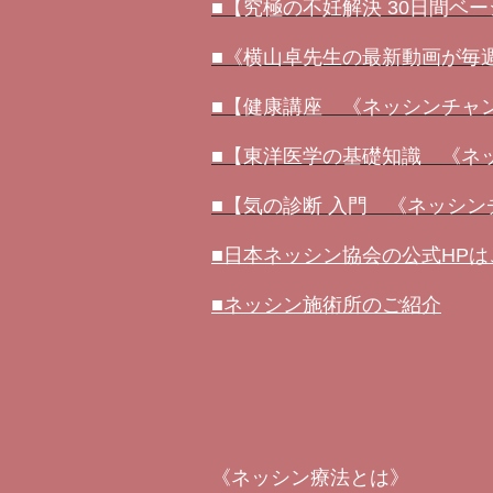
■【究極の不妊解決 30日間ベ
■《横山卓先生の最新動画が毎週届
■【健康講座 《ネッシンチャ
■【東洋医学の基礎知識 《ネ
■【気の診断 入門 《ネッシ
■日本ネッシン協会の公式HP
■ネッシン施術所のご紹介
《ネッシン療法とは》