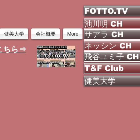
FOTTO.TV
池川明 CH
サアラ CH
健美大学
会社概要
More
ネッシン CH
こちら⇒
飛谷ユミ子 CH
T&F Club
健美大学