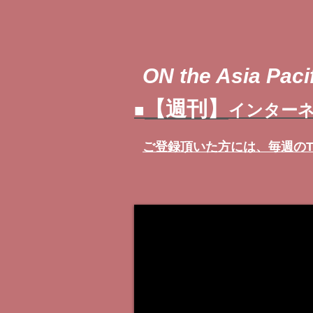
ON the Asia Pacif
【週刊】
■
インターネ
ご登録頂いた方には、
毎週の