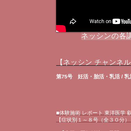
ネッシンの各
【ネッシン チャンネ
第75号 妊活・胎活・乳活 /
■体験施術 レポート 東洋医学
【症状別１～８号（全３０分）＋