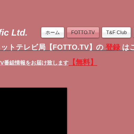
ic Ltd.
ホーム
FOTTO.TV
T&F Club
ットテレビ局【FOTTO.TV】の
登録
は
【無料】
TV番組情報
をお届け致します