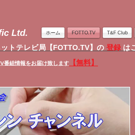
ic Ltd.
ホーム
FOTTO.TV
T&F Club
ットテレビ局【FOTTO.TV】の
登録
は
【無料】
TV番組情報
をお届け致します