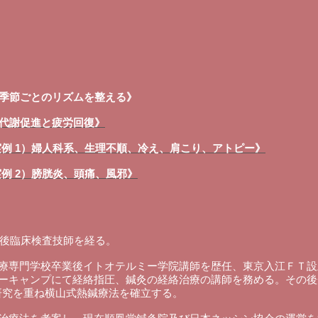
）季節ごとのリズムを整える》
）代謝促進と疲労回復》
実例 1）婦人科系、生理不順、冷え、肩こり、アトピー》
実例 2）膀胱炎、頭痛、風邪》
業後臨床検査技師を経る。
療専門学校卒業後イトオテルミー学院講師を歴任、東京入江ＦＴ設
ーキャンプにて経絡指圧、鍼灸の経絡治療の講師を務める。その後
の研究を重ね横山式熱鍼療法を確立する。