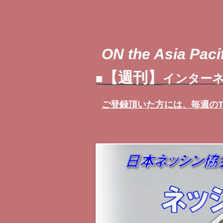
ON the Asia Pacif
【週刊】
■
インターネ
ご登録頂いた方には、
毎週の