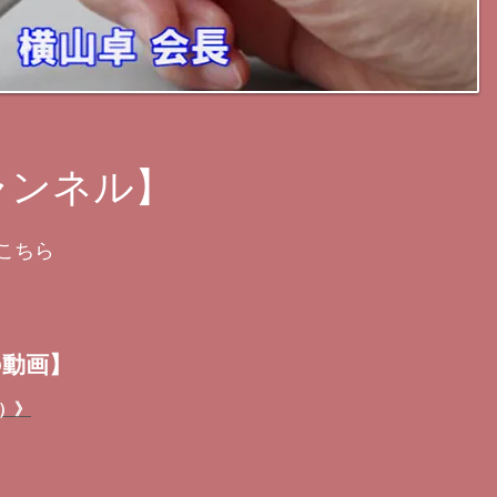
ャンネル】
こちら
の動画】
）》