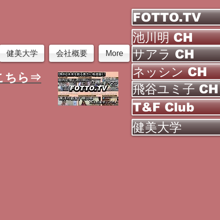
FOTTO.TV
池川明 CH
サアラ CH
健美大学
会社概要
More
ネッシン CH
こちら⇒
飛谷ユミ子 CH
T&F Club
健美大学