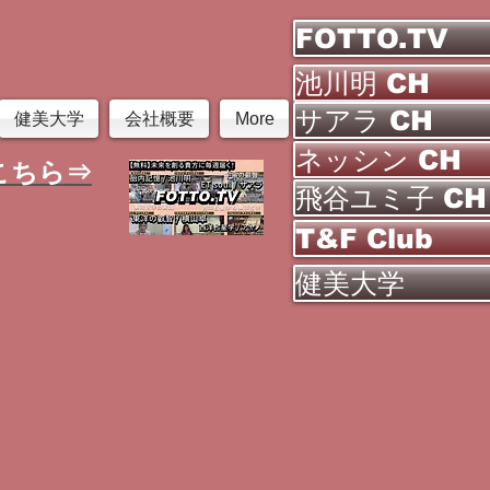
FOTTO.TV
池川明 CH
サアラ CH
健美大学
会社概要
More
ネッシン CH
こちら⇒
飛谷ユミ子 CH
T&F Club
健美大学