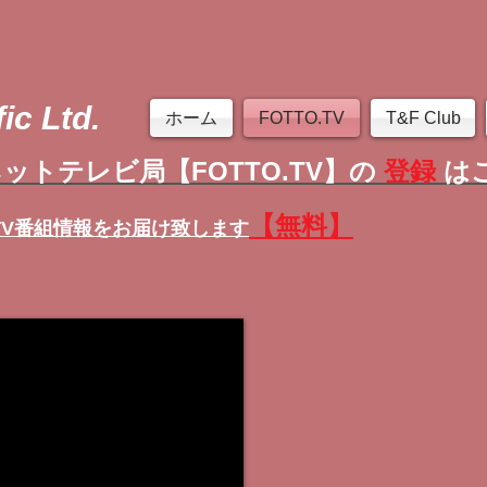
ic Ltd.
ホーム
FOTTO.TV
T&F Club
ットテレビ局【FOTTO.TV】の
登録
は
【無料】
TV番組情報
をお届け致します