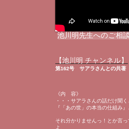
池川明先生へのご相談
【池川明 チャンネル】
第162号
サアラさんとの共著
《内 容》
・・・サアラさんの話だけ聞く
『「あの世」の本当の仕組み』
それ分かりませんっ！とか言っ
よ、