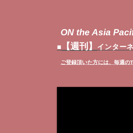
ON the Asia Pacif
【週刊】
■
インターネ
ご登録頂いた方には、
毎週の