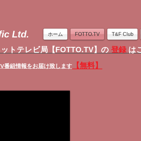
ic Ltd.
ホーム
FOTTO.TV
T&F Club
ットテレビ局【FOTTO.TV】の
登録
は
【無料】
TV番組情報
をお届け致します