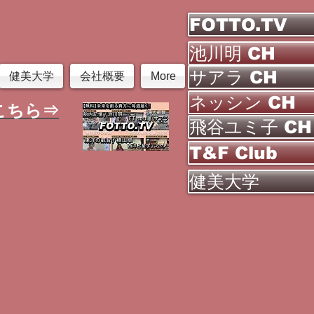
FOTTO.TV
池川明 CH
サアラ CH
健美大学
会社概要
More
ネッシン CH
こちら⇒
飛谷ユミ子 CH
T&F Club
健美大学