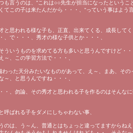
つも言うのは、”これは○○先生が担当になったというこ
くてこの子は来たんだから・・・、”っていう事はよう
才と思われる様な子も、正直、出来てくる、成長してく
・、で・・・、秀才の様な子供とか・・・、
そういうものを求めてる方も多いと思うんですけど・・・
え～、この学習方法で・・・、
に備わった天分みたいなものがあって、え～、まあ、その
な～、と思うんですね・・・、
・・、勿論、その秀才と思われる子を作るのはそんなに
と呼ばれる子をダメにしちゃわない事、
うのは、う～ん、普通とはちょっと違ってますからねえ
生なんかもそうかもしれませんけれども・・、そうなっ