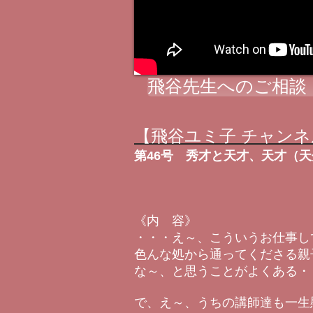
飛谷先生へのご相談
【飛谷ユミ子 チャンネ
第46号 秀才と天才、天才（
《内 容》
・・・え～、こういうお仕事し
色んな処から通ってくださる親
な～、と思うことがよくある・
で、え～、うちの講師達も一生