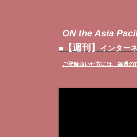
ON the Asia Pacif
【週刊】
■
インターネ
ご登録頂いた方には、
毎週の