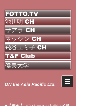
FOTTO.TV
池川明 CH
サアラ CH
ネッシン CH
飛谷ユミ子 CH
T&F Club
健美大学
ON the Asia Pacific Ltd.
【週刊】