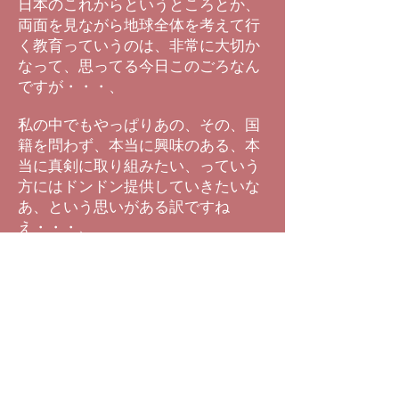
日本のこれからというところとか、
両面を見ながら地球全体を考えて行
く教育っていうのは、非常に大切か
なって、思ってる今日このごろなん
ですが・・・、
私の中でもやっぱりあの、その、国
籍を問わず、本当に興味のある、本
当に真剣に取り組みたい、っていう
方にはドンドン提供していきたいな
あ、という思いがある訳ですね
え・・・、
え～、そしてその時代を越えて、そ
れが行き伝えられてく、っていうと
ころが・・・、考えますととっても
嬉しいですからねえ・・・・、あの
～、何か新しい発見というか、良い
出会いというかねえ・・・、面白い
経験をしましたねえ・・・、