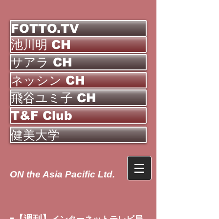
FOTTO.TV
池川明 CH
サアラ CH
ネッシン CH
飛谷ユミ子 CH
T&F Club
健美大学
ON the Asia Pacific Ltd.
【週刊】