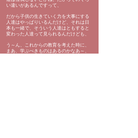
い違いがあるんですって、
だから子供の生きていく力を大事にする
人達はやっぱりいるんだけど、それは日
本も一緒で、そういう人達はともすると
変わった人達って見られるんだけども、
う～ん、これからの教育を考えた時に、
まあ、学ぶべきものはあるのかなあ～、
っていう・・・、
逆に、日本が教えることもなんかあるな
～、って気がしましたね、
向こうが先進的だって言われて、私もそ
ういう目で見てたんですけど、日本と変
わんないな～って気がしましたね、ある
意味進んでるけど、ある意味そうでもな
くって・・・、
日本もある意味進んでるとこもあるけ
ど、そうじゃないとこもあるし・・・、
でお互いがちょっと違うんですよね、違
うところが良く見えるだけなのかな？、