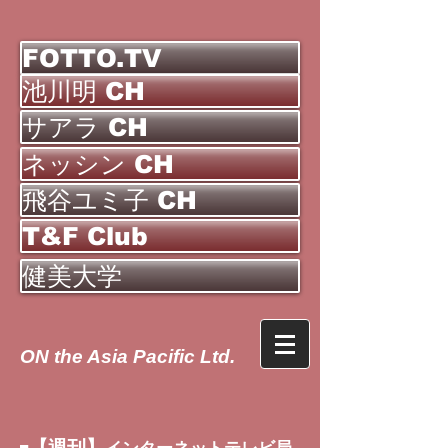
FOTTO.TV
池川明 CH
サアラ CH
ネッシン CH
飛谷ユミ子 CH
T&F Club
健美大学
ON the Asia Pacific Ltd.
【週刊】