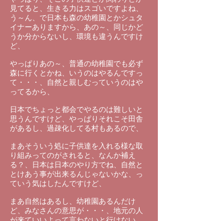
見てると、生きる力はスゴいですよね、
う～ん、で日本も森の幼稚園とかシュタ
イナーありますから、あの～、同じかど
うか分からないし、環境も違うんですけ
ど、
やっぱりあの～、普通の幼稚園でも必ず
森に行くとかね、いうのはやるんですっ
て・・・、自然と親しむっていうのはや
ってるから、
日本でちょっと都会でやるのは難しいと
思うんですけど、やっぱりそれこそ田舎
があるし、過疎化してる村もあるので、
まあそういう処に子供達を入れる様な取
り組みってのがされると、なんか補え
る？、日本は日本のやり方でね、自然と
とけあう事が出来るんじゃないかな、っ
ていう気はしたんですけど、
まあ自然はあるし、幼稚園あるんだけ
ど、みなさんの意思が・・・、地元の人
が来ていいよって言わないと行けない