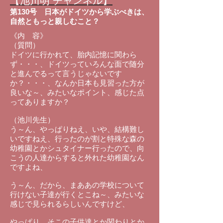
【池川明 チャンネル】
第130号
日本がドイツから学ぶべきは、
自然ともっと親しむこと？
《内 容》
（質問）
ドイツに行かれて、胎内記憶に関わら
ず・・・、ドイツっていろんな面で随分
と進んでるって言うじゃないです
か？・・・、なんか日本も見習った方が
良いな～、みたいなポイント、感じた点
ってありますか？
（池川先生）
う～ん、やっぱりねえ、いや、結構難し
いですねえ、行ったのが割と特殊な森の
幼稚園とかシュタイナー行ったので、向
こうの人達からすると外れた幼稚園なん
ですよね、
う～ん、だから、まああの学校について
行けない子達が行くとこね～、みたいな
感じで見られるらしいんですけど、
やっぱり、そこの子供達とか関わりとか