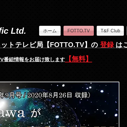
ic Ltd.
ホーム
FOTTO.TV
T&F Club
ットテレビ局【FOTTO.TV】の
登録
は
【無料】
TV番組情報
をお届け致します