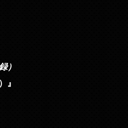
収録）
回）』