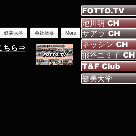
FOTTO.TV
池川明 CH
サアラ CH
健美大学
会社概要
More
ネッシン CH
こちら⇒
飛谷ユミ子 CH
T&F Club
健美大学