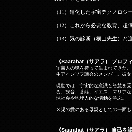
（11）進化した宇宙テクノロジ
（12）これから必要な教育、超
（13）気の診断（横山先生）と
《Saarahat（サアラ） プロフ
宇宙人の魂を持って生まれてきた、Ｓ
生アインソフ議会のメンバー。彼女
現世では、宇宙的な意識と智慧を受
る。観音、菩薩、イエス、マリアな
球社会や地球人的な情動を学ぶ。
３児の愛のある母親としての一面も
《Saarahat（サアラ） 自己を