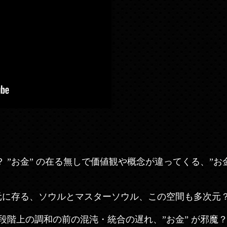
 ”お金” の在る無しで価値観や概念が違ってくる、”お
元に存る、ソウルとマスターソウル、この空間も多次元？
段階上の調和の前の混沌・統合の遅れ、”お金” が邪魔？