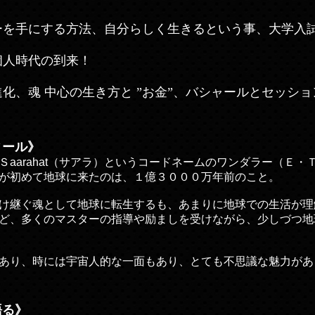
ーを手にする方法、自分らしく生きるという事、大学入
個人時代の到来！
進化、魂 中心の生き方と ”お金”、バシャールとセッシ
ィール》
aarahat（サアラ）というコードネームのワンダラー（Ｅ
が初めて地球に来たのは、１億３０００万年前のこと。
け継ぐ魂として地球に転生するも、あまりに地球での生活が理
ど、多くのマスターの指導や励ましを受けながら、少しづつ地
あり、時には宇宙人的な一面もあり、とても不思議な魅力があ
語る》