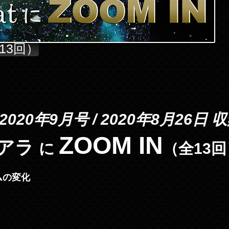
13回）
2020年9月号 / 2020年8月26日 
ZOOM IN
サアラ
に
（全13
ムの変化