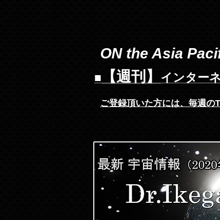
ON the Asia Pacif
【週刊】
■
インターネ
ご登録頂いた方には、
毎週の