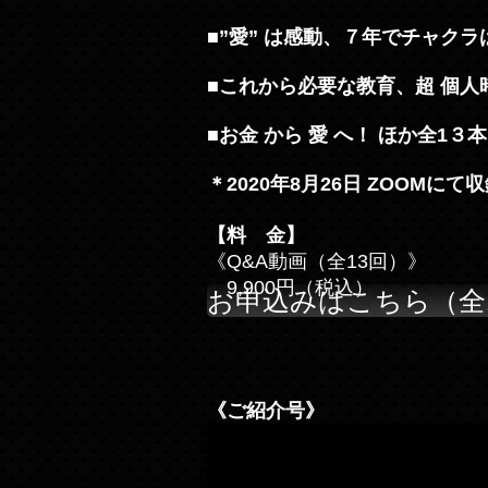
■”愛” は感動、７年でチャク
■これから必要な教育、超 個人
■お金 から 愛 へ！ ほか全1３本
＊2020年8月26日 ZOOMにて
【料 金】
《Q&A動画（全13回）》
9,900円（税込）
お申込みはこちら（全
《ご紹介号》