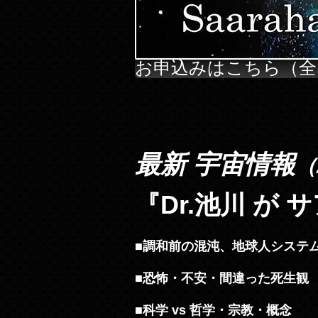
お申込みはこちら（全
最新 宇宙情報
（
『Dr.池川 が 
■調和前の混沌、地球人システ
■恐怖・不安・間違った死生観
■科学 vs 哲学・宗教・概念