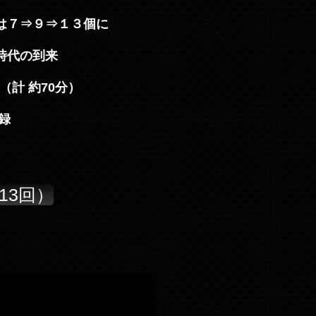
ラは７⇒９⇒１３個に
時代の到来
（計 約70分）
収録
13回）