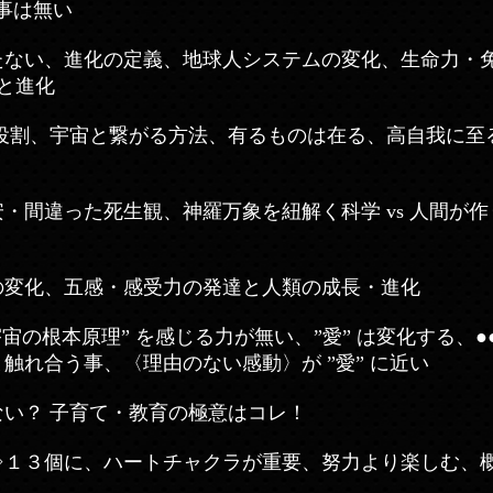
る事は無い
たない、進化の定義、地球人システムの変化、生命力・
魂と進化
の役割、宇宙と繋がる方法、有るものは在る、高自我に至
・間違った死生観、神羅万象を紐解く科学 vs 人間が
の変化、五感・感受力の発達と人類の成長・進化
宇宙の根本原理” を感じる力が無い、”愛” は変化する、●●
触れ合う事、〈理由のない感動〉が ”愛” に近い
ない？ 子育て・教育の極意はコレ！
⇒１３個に、ハートチャクラが重要、努力より楽しむ、