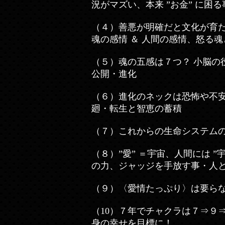
況がマズい、本来 ”お金” に困
（４）善悪が明確だと文化が育
魂の感情 ＆ 人間の感情、怒る
（５）魂の五感は７つ？ 小脳
公開・進化
（６）進化のネックは恐怖や不安
廻・転生と智恵の蓄積
（７）これからの生命システム
（８）”愛” ＝宇宙、人間には ”
の力、ジャッジを手放す事・人と
（９）〈愛情たっぷり〉は要ら
（10）７年でチャクラは７⇒９
身の幸せを目標に！