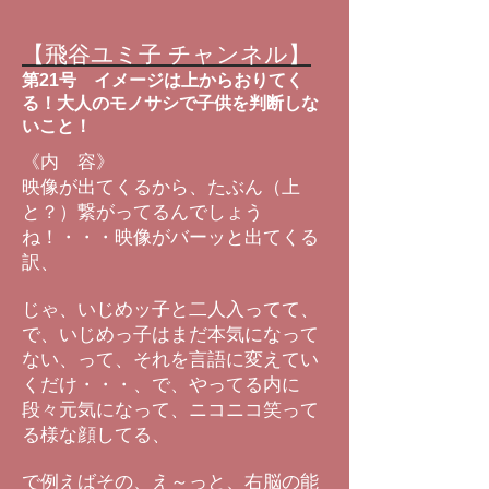
【飛谷ユミ子 チャンネル】
第21号
イメージは上からおりてく
る！大人のモノサシで子供を判断しな
いこと！
《内 容》
映像が出てくるから、たぶん（上
と？）繋がってるんでしょう
ね！・・・映像がバーッと出てくる
訳、
じゃ、いじめッ子と二人入ってて、
で、いじめっ子はまだ本気になって
ない、って、それを言語に変えてい
くだけ・・・、で、やってる内に
段々元気になって、ニコニコ笑って
る様な顔してる、
で例えばその、え～っと、右脳の能