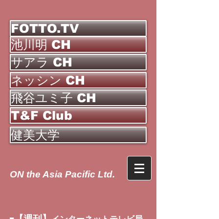
FOTTO.TV
池川明 CH
サアラ CH
ネッシン CH
飛谷ユミ子 CH
T&F Club
健美大学
ON the Asia Pacific Ltd.
【週刊】