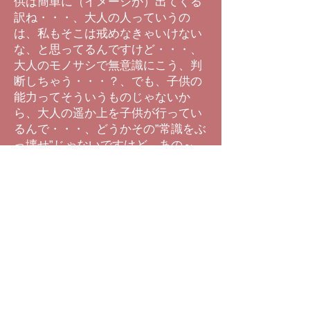
供は簡単に（イメージが）出てくる
訳ね・・・、大人の人っていうの
は、私もそこは戒めなきゃいけない
な、と思ってるんですけど・・・、
大人のモノサシで無意識にこう、判
断しちゃう・・・？、でも、子供の
能力ってそういうものじゃないか
ら、大人の遥か上を子供が行ってい
るんで・・・、どうかその”常識をぶ
っ壊せ”じゃないですけど、あの～、
囚われないで頂きたいな～・・・
と、
子供はもっと活き活きと自分の感じ
ているモノ、見えているモ
ノ・・・？、を話してくると思うん
ですよね・・・、それがすごく大切
かな～・・・、
ホントに子供が素直になった時に