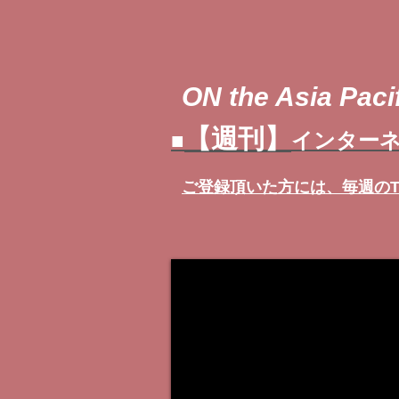
ON the Asia Pacif
【週刊】
■
インターネ
ご登録頂いた方には、
毎週の