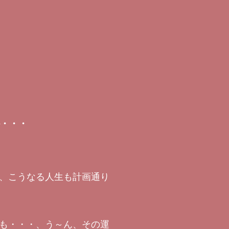
か・・・
、こうなる人生も計画通り
も・・・、う～ん、その運