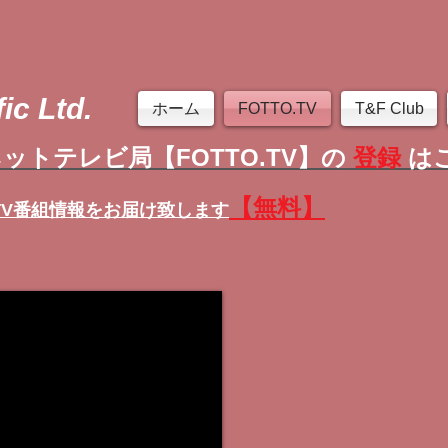
ic Ltd.
ホーム
FOTTO.TV
T&F Club
ットテレビ局【FOTTO.TV】の
登録
は
【無料】
TV番組情報
をお届け致します