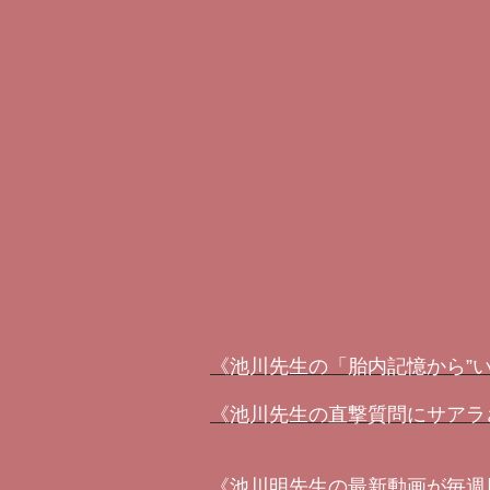
《池川先生の「胎内記憶から”
《池川先生の直撃質問にサアラ
《池川明先生の最新動画が毎週届