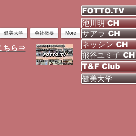
FOTTO.TV
池川明 CH
サアラ CH
健美大学
会社概要
More
ネッシン CH
こちら⇒
飛谷ユミ子 CH
T&F Club
健美大学