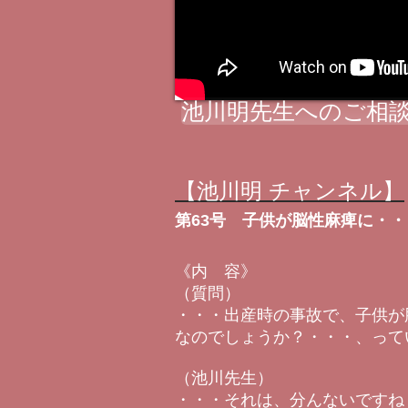
池川明先生へのご相談
【池川明 チャンネル】
第63号 子供が脳性麻痺に・
《内 容》
（質問）
・・・出産時の事故で、子供が
なのでしょうか？・・・、って
（池川先生）
・・・それは、分んないですね