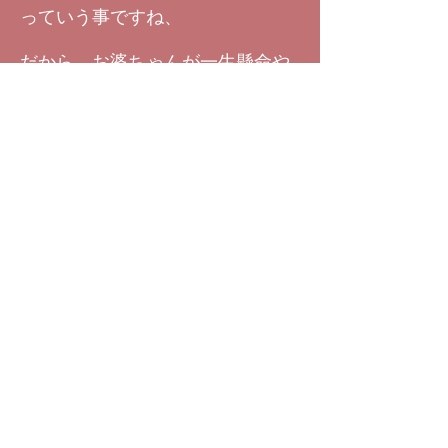
っていう事ですね、
だから、お婆ちゃんが一生懸命や
りたい、そりゃ分かる、
でもその結果が、お孫さんに対し
てどういう事になるのか、
自分の幸せ感を押し付けて、ホン
トにお孫さんが良いのかっていう
と、
多分、違うんでしょうね、
まずやっぱりお孫さんとしては、
どんな孫でもお婆ちゃんが、あな
たが生きてるだけでお婆ちゃんは
嬉しいよ、って言って欲しいんじ