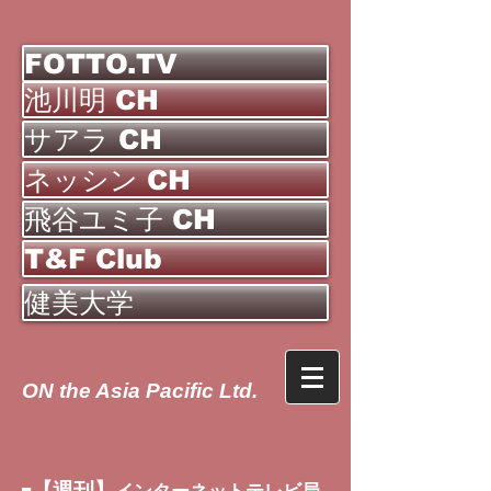
FOTTO.TV
池川明 CH
サアラ CH
ネッシン CH
飛谷ユミ子 CH
T&F Club
健美大学
ON the Asia Pacific Ltd.
【週刊】