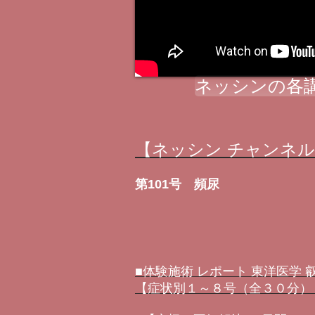
ネッシンの各
【ネッシン チャンネ
第101号 頻尿
■体験施術 レポート 東洋医学
【症状別１～８号（全３０分）＋