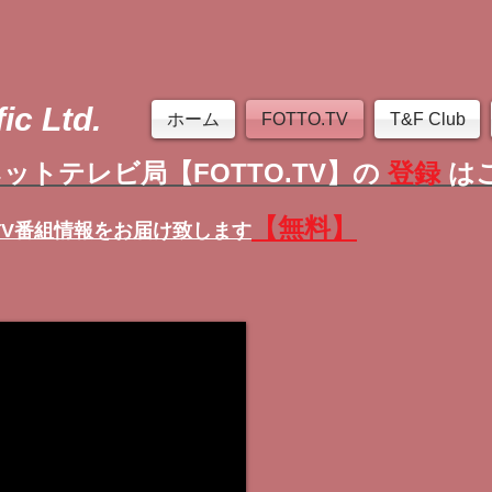
ic Ltd.
ホーム
FOTTO.TV
T&F Club
ットテレビ局【FOTTO.TV】の
登録
は
【無料】
TV番組情報
をお届け致します