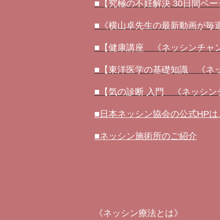
■【究極の不妊解決 30日間ベ
■《横山卓先生の最新動画が毎週届
■【健康講座 《ネッシンチャ
■【東洋医学の基礎知識 《ネ
■【気の診断 入門 《ネッシ
■日本ネッシン協会の公式HP
■ネッシン施術所のご紹介
《ネッシン療法とは》