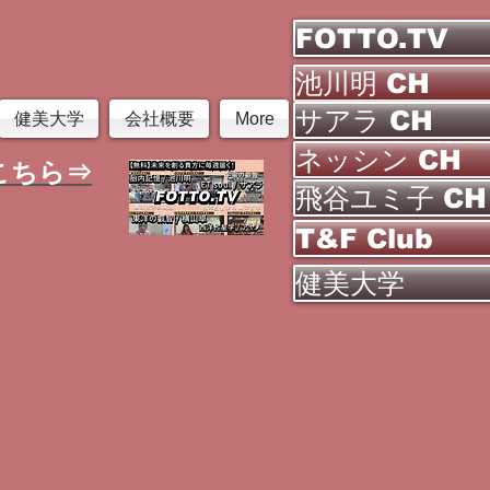
FOTTO.TV
池川明 CH
サアラ CH
健美大学
会社概要
More
ネッシン CH
こちら⇒
飛谷ユミ子 CH
T&F Club
健美大学