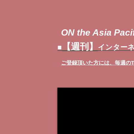
ON the Asia Pacif
【週刊】
■
インターネ
ご登録頂いた方には、
毎週の