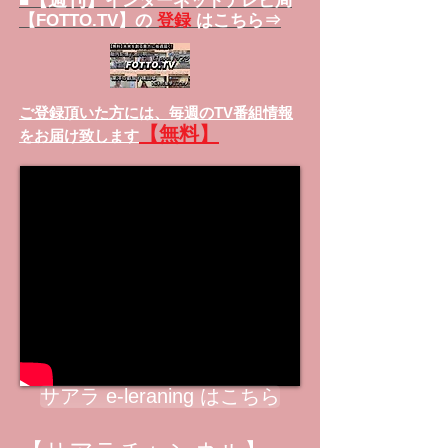
■
インターネットテレビ局
【FOTTO.TV】の
登録
はこちら⇒
ご登録頂いた方には、
毎週のTV番組情報
【無料】
をお届け致します
サアラ e-leraning はこちら