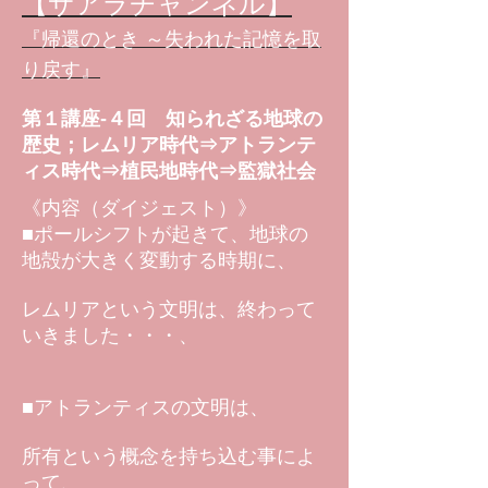
【サアラチャンネル】
『帰還のとき ～失われた記憶を取
り戻す』
第１講座-４回 知られざる地球の
歴史；レムリア時代⇒アトランテ
ィス時代⇒植民地時代⇒監獄社会
《内容（ダイジェスト）》
■ポールシフトが起きて、地球の
地殻が大きく変動する時期に、
レムリアという文明は、終わって
いきました・・・、
■アトランティスの文明は、
所有という概念を持ち込む事によ
って、