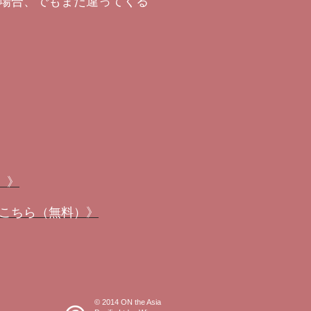
場合、でもまた違ってくる
）》
こちら（無料）》
© 2014 ON the Asia