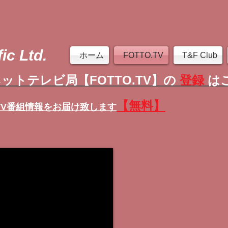
ic Ltd.
ホーム
FOTTO.TV
T&F Club
ットテレビ局【FOTTO.TV】の
登録
は
【無料】
TV番組情報
をお届け致します