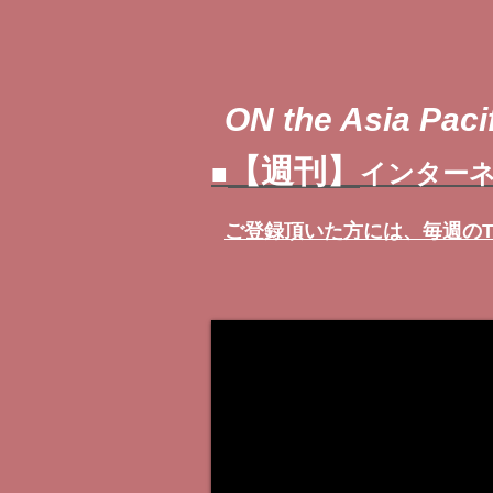
ON the Asia Pacif
【週刊】
■
インターネ
ご登録頂いた方には、
毎週の