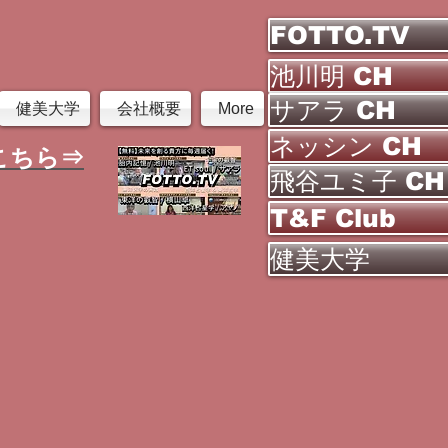
FOTTO.TV
池川明 CH
サアラ CH
健美大学
会社概要
More
ネッシン CH
こちら⇒
飛谷ユミ子 CH
T&F Club
健美大学