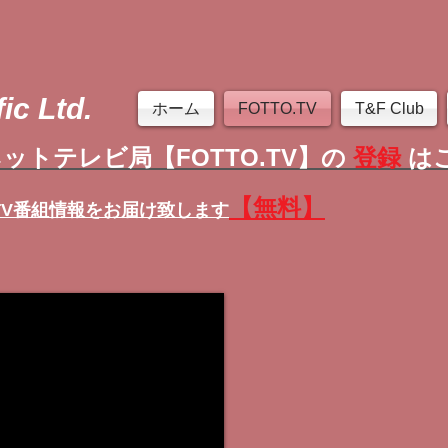
ic Ltd.
ホーム
FOTTO.TV
T&F Club
ットテレビ局【FOTTO.TV】の
登録
は
【無料】
TV番組情報
をお届け致します