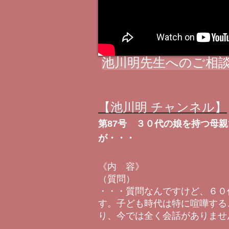
池川明先生へのご相談
【池川明 チャンネル】
第87号 ３０代の娘を持つ母
が・・・
《内 容》
（質問）
・・・質問なんですけど、６０
す。子ども時代は特に喧嘩する
り、今では全く会話がありませ