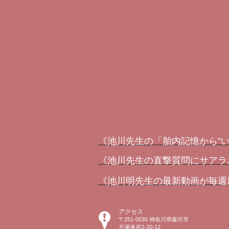
《池川先生の「胎内記憶から”
《池川先生の直撃質問にサアラ
《池川明先生の最新動画が毎週届
アクセス
〒251-0035 神奈川県藤沢市
片瀬海岸2-20-12