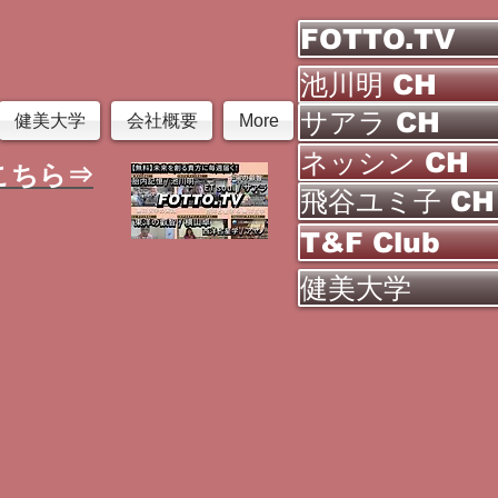
FOTTO.TV
池川明 CH
サアラ CH
健美大学
会社概要
More
ネッシン CH
こちら⇒
飛谷ユミ子 CH
T&F Club
健美大学