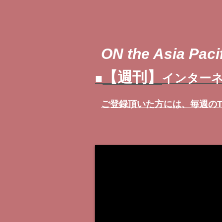
ON the Asia Pacif
【週刊】
■
インターネ
ご登録頂いた方には、
毎週の