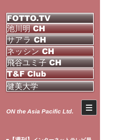
FOTTO.TV
池川明 CH
サアラ CH
ネッシン CH
飛谷ユミ子 CH
T&F Club
健美大学
ON the Asia Pacific Ltd.
【週刊】