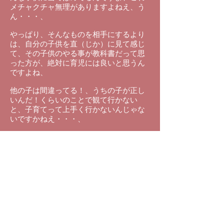
メチャクチャ無理がありますよねえ、う
ん・・・、
やっぱり、そんなものを相手にするより
は、自分の子供を直（じか）に見て感じ
て、その子供のやる事が教科書だって思
った方が、絶対に育児には良いと思うん
ですよね、
他の子は間違ってる！、うちの子が正し
いんだ！くらいのことで観て行かない
と、子育てって上手く行かないんじゃな
いですかねえ・・・、
（サアラさん）
行かないですよねえ～・・・、
（池川先生）
だから、他の人の平均値、正しい訳じゃ
ないんですよ、平均値をとって、うちの
子と比べて、うちの子は平均と違うとか
言ってるだけなんですよね、
それは、隣の子はこんなに出来るのに何