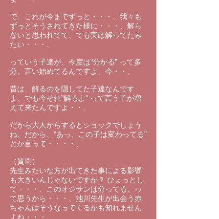
で、これが今までずっと・・・、我々も
ずっとそうされてきた様に・・・、解ら
ないと思われてて、でも実は解ってたみ
たい・・・、
っていう子達が、今度は”分かる” って多
分、言い始めてるんですよ、今・・、
昔は、解るのを隠してた子達なんです
よ、でも今それ”解るよ” って言う子が増
えて来たんですよ・・、
だから大人からするとショックでしょう
ね、だから、”あっ、この子は変わってる”
とか言って・・・・、
（質問）
先生みたいな方が出てきた事による影響
も大きいんじゃないですか？ ひょっとし
て・・・、このオジサンは分ってる、っ
て思うから・・・、池川先生が出会う赤
ちゃんはそうなってくるかも知れません
よね・・・、