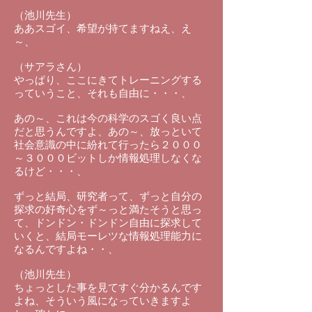
（池川先生）
ああスゴイ、希望が持てますねえ、え
～、
（サアラさん）
やっぱり、ここにきてトレーニングする
っていうこと、それも自由に・・・、
あの～、これは今の科学のスゴく良い点
だと思うんですよ、あの～、放っといて
社会意識の中に紛れて行ったら２０００
～３０００ビットしか情報処理しなくな
るけど・・・、
ずっと結局、研究者って、ずっと自分の
探求の好奇心をず～っと満たそうと思っ
て、ドンドン・ドンドン自由に探求して
いくと、結局モーレツな情報処理能力に
なるんですよね・・、
（池川先生）
ちょっとした事を見てすぐ分かるんです
よね、そういう風になっていきますよ