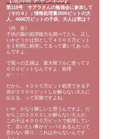
【池川明 チャンネル】
第119号
サアラさんの勉強会に参加して
（その４）；情報処理量2000ビットの大
人、4000万ビットの子供、大人は実は？
《内 容》
子供の脳の処理能力を調べてたら、正し
いかどうかは別として４０００万ビット
を１秒間に処理してるって書いてあった
んですよ、
で我々の五感は、最大限フルに使って２
０００ビットなんですよ、処理
が・・・、
だから、４０００万ビット処理できる子
供が２０００ビットしか解らない大人に
伝える、って至難ですよね、
いや、かなり難しいと思うんですよ。だ
からこの２０００しか解らない大人が、
この子は４０００万ビットで処理してい
て、言いたい事がイッパイあるんだって
思わない限り、これは分らないんです
よ・・、