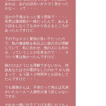
あれは、あのお話合いがスゴく良かった
かな～、って・・・、
ほかの子達はもっと違う意味で・・・、
長男は価値観が一緒だったんで、あんま
り話をしなくても分かり合えるところが
あったんですけど、
下の子はスゴく要領が良い子だったの
で、私の価値観を私以上に彼の方が理解
していて、私に合わせ、他の人にも合わ
せ、っていうことが出来るので・・、そ
ういう事は無かったんですけど、
娘だけはどうにも理解できないから、何
故あなたはその選択をしたのか？ から始
まって、もう延々２時間半とか話をして
たんですけど・・・、
でも親御さんは、子供だって例えば兄弟
がいたら一人一人個性が違う訳じゃない
ですか、
それを一律に仕立て上げる前にもうちょ