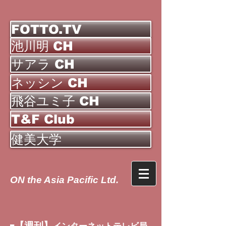
FOTTO.TV
池川明 CH
サアラ CH
ネッシン CH
飛谷ユミ子 CH
T&F Club
健美大学
ON the Asia Pacific Ltd.
【週刊】