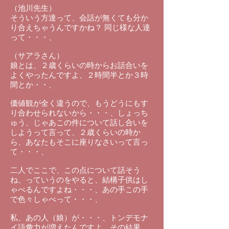
（池川先生）
そういう方達って、会話が無くても分か
り合えちゃうんですかね？ 同じ様な人達
って・・・、
（サアラさん）
娘とは、２歳くらいの時からお話合いを
よくやったんですよ、２時間半とか３時
間とか・・、
価値観が全く違うので、もうどうにもす
り合わせられないから・・・、しょっち
ゅう、じゃあこの件について話し合いを
しようって言って、２歳くらいの時か
ら、あなたもそこに座りなさいって言っ
て・・・、
二人でここで、この点について話そう
ね、っていうのをやると、結構子供はし
ゃべるんですよね・・・、あの手この手
で色々しゃべって・・・、
私、あの人（娘）が・・・、トンデモナ
イ語彙力が増えたんですよ、その結果。