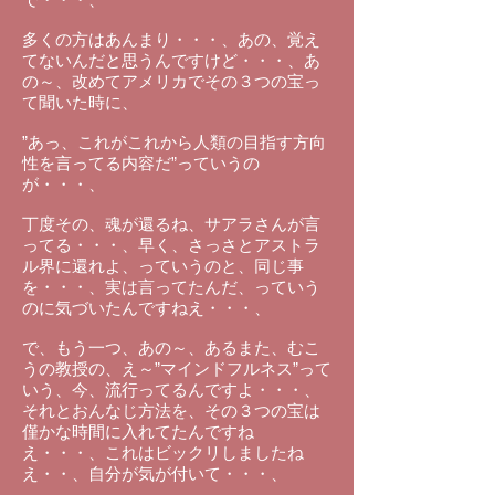
多くの方はあんまり・・・、あの、覚え
てないんだと思うんですけど・・・、あ
の～、改めてアメリカでその３つの宝っ
て聞いた時に、
”あっ、これがこれから人類の目指す方向
性を言ってる内容だ”っていうの
が・・・、
丁度その、魂が還るね、サアラさんが言
ってる・・・、早く、さっさとアストラ
ル界に還れよ、っていうのと、同じ事
を・・・、実は言ってたんだ、っていう
のに気づいたんですねえ・・・、
で、もう一つ、あの～、あるまた、むこ
うの教授の、え～”マインドフルネス”って
いう、今、流行ってるんですよ・・・、
それとおんなじ方法を、その３つの宝は
僅かな時間に入れてたんですね
え・・・、これはビックリしましたね
え・・、自分が気が付いて・・・、