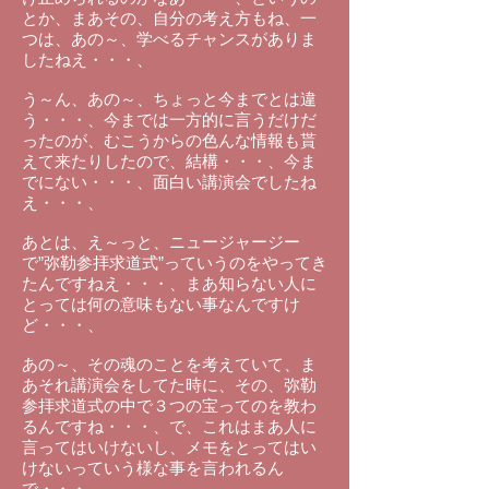
とか、まあその、自分の考え方もね、一
つは、あの～、学べるチャンスがありま
したねえ・・・、
う～ん、あの～、ちょっと今までとは違
う・・・、今までは一方的に言うだけだ
ったのが、むこうからの色んな情報も貰
えて来たりしたので、結構・・・、今ま
でにない・・・、面白い講演会でしたね
え・・・、
あとは、え～っと、ニュージャージー
で”弥勒参拝求道式”っていうのをやってき
たんですねえ・・・、まあ知らない人に
とっては何の意味もない事なんですけ
ど・・・、
あの～、その魂のことを考えていて、ま
あそれ講演会をしてた時に、その、弥勒
参拝求道式の中で３つの宝ってのを教わ
るんですね・・・、で、これはまあ人に
言ってはいけないし、メモをとってはい
けないっていう様な事を言われるん
で・・・、