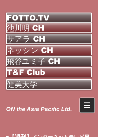
FOTTO.TV
池川明 CH
サアラ CH
ネッシン CH
飛谷ユミ子 CH
T&F Club
健美大学
ON the Asia Pacific Ltd.
【週刊】