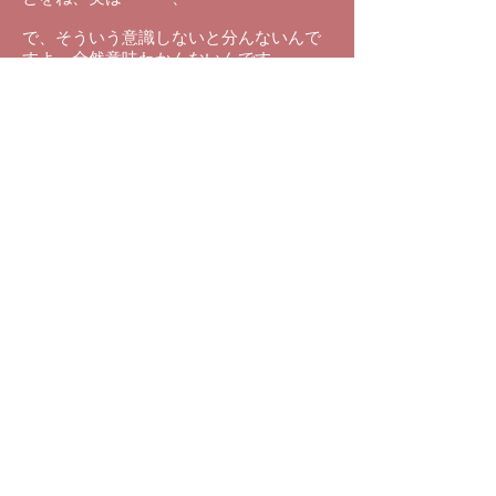
で、そういう意識しないと分んないんで
すよ、全然意味わかんないんです
よ・・、だけど、それを知って聞く
と、”あっ、そういうこと？”っていう風な
仕掛けが入ってたんですねえ・・・、
あ～、ビックリしましたねえ、気が付い
て・・・、
だからまあねえ、これを機会に興味を持
ってくれる人がいたらねえ・・、う～
ん、まあ宗教ではないのでね・・・、み
んながこう、生きていく道を伝えるとい
うその道・・・・、
ホントは、生きていく道じゃなくて、死
んだ時の行き先を教えてたんだな、って
こと・・、らしいんです・・・、
でも真面目にその、道徳会館で学んでる
方からすると、こんなこと言うとね、何
言ってんだかってなんか、邪教がとかっ
て言われそうなんですけど・・・、私は