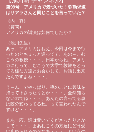
【池川明 チャンネル】
第99号
アメリカで気づいた！弥勒求道
はサアラさんと同じことを言っていた？
《内 容》
（質問）
アメリカの講演は如何でしたか？
（池川先生）
あっ、アメリカはねえ、今回は今まで行
ったのとちょっと違ってて、あの～、む
こうの教授・・・、日本からね、アメリ
カに行って、むこうで大学で教鞭をとっ
てる様な方達とお会いして、お話し出来
たんですよね・・・、
う～ん、でやっぱり、魂のことに興味を
持って下さったりとか・・・、全然知ら
ないのでね・・・、あんたの言ってる事
は随分変わってるね、って言われたんで
すけど・・・、
まあ一応、話は聞いてくださったりとか
して・・・、まあむこうの方達にどう受
け止められるのかなあ・・・、というの