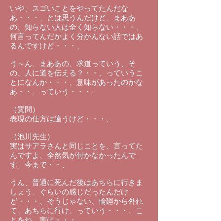
いや、スゴいことをやってたんだな
あ・・・、とは思うんだけど、まああ
の、知らない人は全く知らない・・・、
何言ってんだかよく分かんない話ではあ
るんですけど・・・、
う～ん、まああの、求道っていう、そ
の、人に道を伝える？・・、っていうこ
とになんか・・・、意味があったのかな
あ・・、っていう・・・、
（質問）
表現の仕方は違うけど・・・、
（池川先生）
実はサアラさんと同じことを、言ってた
んですよ、全然気が付かなかったんで
す、今まで・・、
うん、普通に死んだ後はあちらに行きま
しょう、ぐらいの感じだったんだけ
ど・・・、そうじゃない、輪廻から外れ
て、あちらに行け、っていう・・・、こ
とをね、実は・・・、