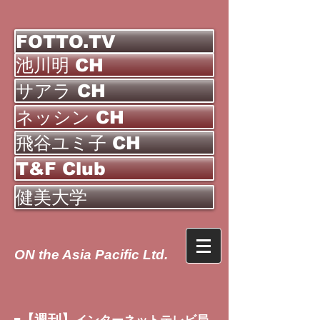
FOTTO.TV
池川明 CH
サアラ CH
ネッシン CH
飛谷ユミ子 CH
T&F Club
健美大学
ON the Asia Pacific Ltd.
【週刊】