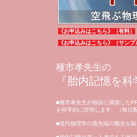
《お申込みはこちら》（有料）
《お申込みはこちら》（サンプ
種市孝先生の
『胎内記憶を科
■種市孝先生が独自に構築したP
を科学的に説明します。（毎日配
■現代物理学の最先端の概念を駆