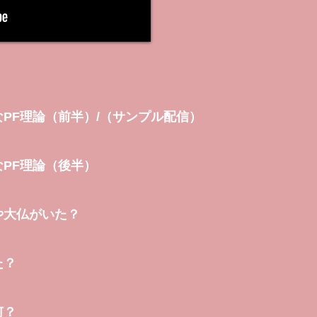
PF理論（前半）/（サンプル配信）
PF理論（後半）
や大仏がいた？
た
？
何
？