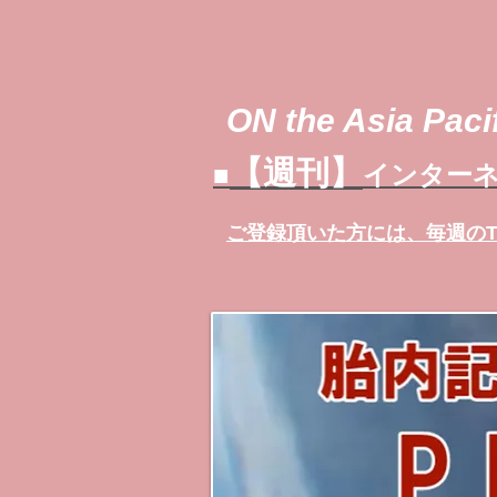
ON the Asia Pacif
【週刊】
■
インターネ
ご登録頂いた方には、
毎週の