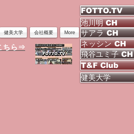
FOTTO.TV
池川明 CH
サアラ CH
健美大学
会社概要
More
ネッシン CH
こちら⇒
飛谷ユミ子 CH
T&F Club
健美大学