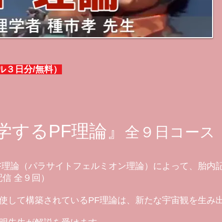
ル３日分/無料）
学するPF理論』
全９日コース
F理論（パラサイトフェルミオン理論）によって、胎内
信 全９回）
使して構築されているPF理論は、新たな宇宙観を生み