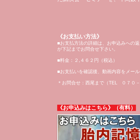
《お支払い方法》
■お支払方法の詳細は、お申込みへの
が下記までお問合せ下さい。
■料金：２,４６２円（税込）
■お支払いを確認後、動画内容をメー
＊お問合せ：西尾まで（TEL ０７
《お申込みはこちら》（有料）