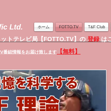
ic Ltd.
ホーム
FOTTO.TV
T&F Club
ットテレビ局【FOTTO.TV】の
登録
は
【無料】
TV番組情報
をお届け致します