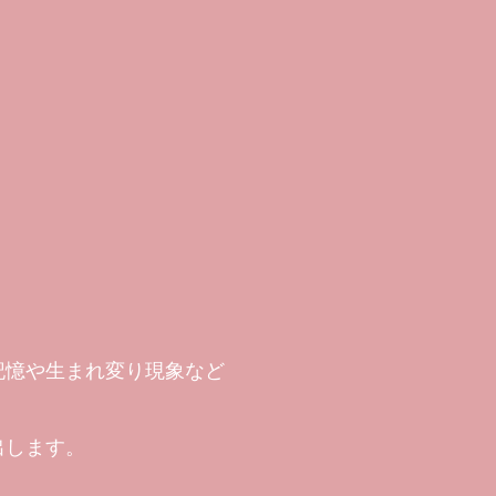
記憶や生まれ変り現象など
出します。