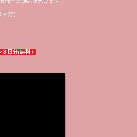
川明先生が解説を受けます。
９回分）
３日分/無料）