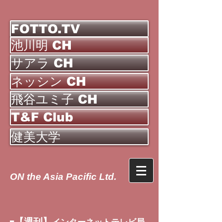
FOTTO.TV
池川明 CH
サアラ CH
ネッシン CH
飛谷ユミ子 CH
T&F Club
健美大学
ON the Asia Pacific Ltd.
【週刊】