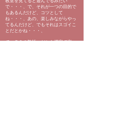
教室を見てると遊んでるみたい
で・・・、で、それが一つの目的で
もあるんだけど、コツとして
ね・・・、あの、楽しみながらやっ
てるんだけど、でもそれはスゴイこ
とだとかね・・・、
で、７０の熟語、だから漢字で言っ
たら１４０ぐらいを、２～３分で見
て、記憶して、再現すると・・・、
で、そんなの何の意味もない訳です
よね・・・、それ自体はね・・・、
でも、それをやる事によって記憶の
回路が開いてくるということと、そ
の記憶をする時の脳というのが、深
い脳を使ってますから、そこに漢字
が入っていく訳ですね・・・、漢字
を忘れない・・・、正確に覚えると
いうこと・・・、