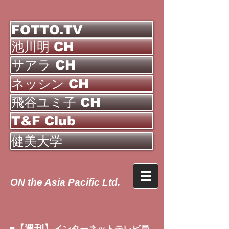
FOTTO.TV
池川明 CH
サアラ CH
ネッシン CH
飛谷ユミ子 CH
T&F Club
健美大学
ON the Asia Pacific Ltd.
【週刊】