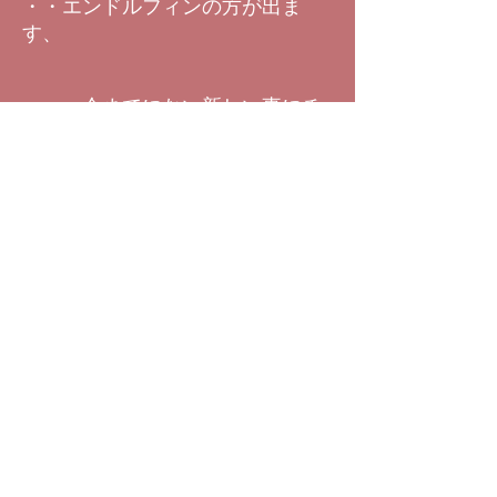
・・エンドルフィンの方が出ま
す、
・・・今までにない新しい事にチ
ャレンジしょうとして、問題を解
決した、みたいな時には、
・・特に、ハートの辺りから、
・・大量に、エンドルフィンが分
泌されます、
・・・で、ドーパミンとエンドル
フィンの違いというのは、
・・持続性と中毒性にあります、