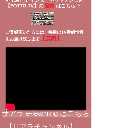
■
インターネットテレビ局
【FOTTO.TV】の
登録
はこちら⇒
ご登録頂いた方には、
毎週のTV番組情報
【無料】
をお届け致します
サアラ e-learning はこちら
【サアラチャンネル】