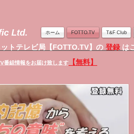
ic Ltd.
ホーム
FOTTO.TV
T&F Club
ットテレビ局【FOTTO.TV】の
登録
は
【無料】
TV番組情報
をお届け致します