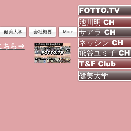
FOTTO.TV
池川明 CH
サアラ CH
健美大学
会社概要
More
ネッシン CH
こちら⇒
飛谷ユミ子 CH
T&F Club
健美大学