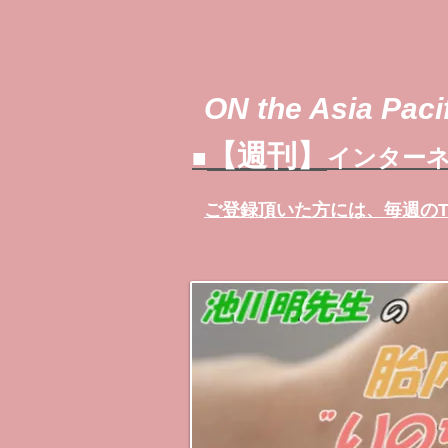
ON the Asia Pacif
【週刊】
■
インターネ
ご登録頂いた方には、
毎週の