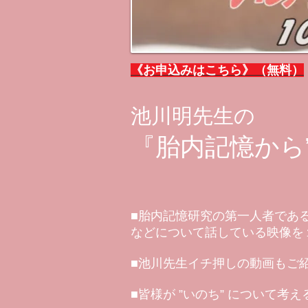
《お申込みはこちら》（無料）
池川明先生の
『胎内記憶から
■胎内記憶研究の第一人者であ
などについて話している映像を
■池川先生イチ押しの動画もご
■皆様が ”いのち” について