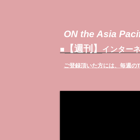
ON the Asia Pacif
【週刊】
■
インターネ
ご登録頂いた方には、
毎週の