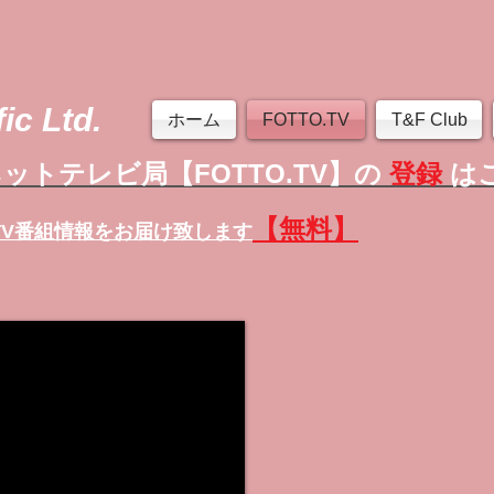
ic Ltd.
ホーム
FOTTO.TV
T&F Club
ットテレビ局【FOTTO.TV】の
登録
は
【無料】
TV番組情報
をお届け致します