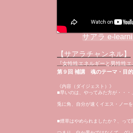
サアラ e-lear
【サアラチャンネル】
『女性性エネルギーと男性性エ
第９回 補講 魂のテーマ・目
《内容（ダイジェスト）》
■早いのは、やってみた方が・・・
兎に角、自分が速くイエス・ノーを
■煙草はやめられましたか？、って
つまり、白か黒かではなくて、グレ