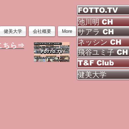
FOTTO.TV
池川明 CH
サアラ CH
健美大学
会社概要
More
ネッシン CH
こちら⇒
飛谷ユミ子 CH
T&F Club
健美大学