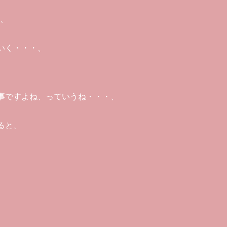
、
いく・・・、
事ですよね、っていうね・・・、
ると、