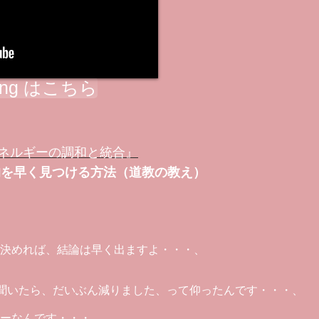
ning はこちら
ネルギーの調和と統合』
的を早く見つける方法（道教の教え）
、
決めれば、結論は早く出ますよ・・・、
聞いたら、だいぶん減りました、って仰ったんです・・・、
ーなんです・・・