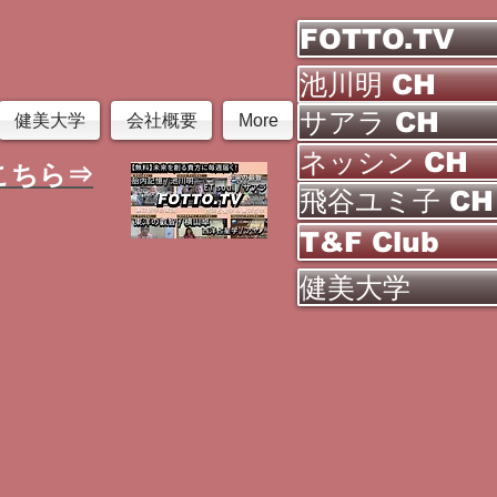
FOTTO.TV
池川明 CH
サアラ CH
健美大学
会社概要
More
ネッシン CH
こちら⇒
飛谷ユミ子 CH
T&F Club
健美大学