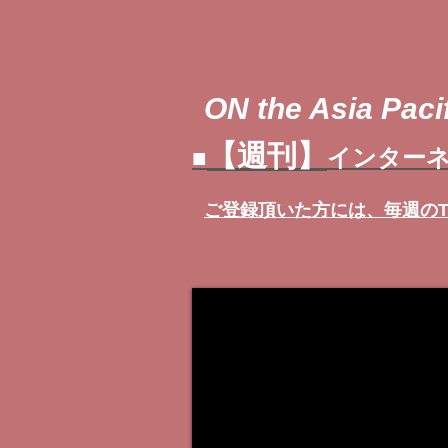
ON the Asia Pacif
【週刊】
■
インターネ
ご登録頂いた方には、
毎週の