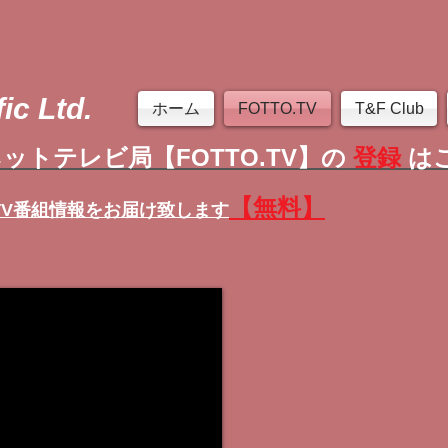
ic Ltd.
ホーム
FOTTO.TV
T&F Club
ットテレビ局【FOTTO.TV】の
登録
は
【無料】
TV番組情報
をお届け致します