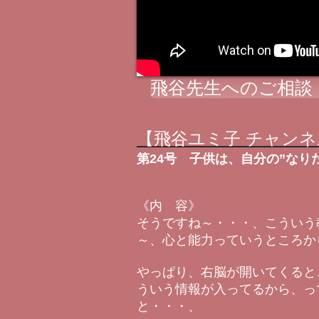
飛谷先生へのご相談
【飛谷ユミ子 チャンネ
第24号 子供は、自分の”なり
《内 容》
そうですね～・・・、こういう
～、心と能力っていうところか
やっぱり、右脳が開いてくると
ういう情報が入ってるから、っ
と・・・、