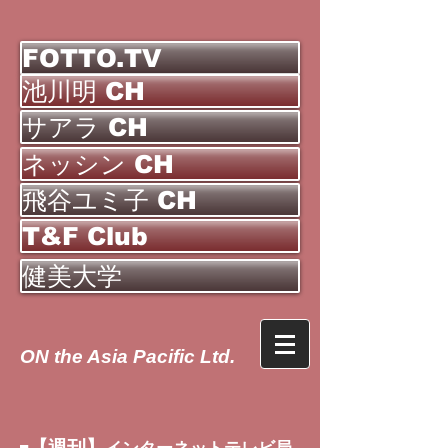
FOTTO.TV
池川明 CH
サアラ CH
ネッシン CH
飛谷ユミ子 CH
T&F Club
健美大学
ON the Asia Pacific Ltd.
【週刊】