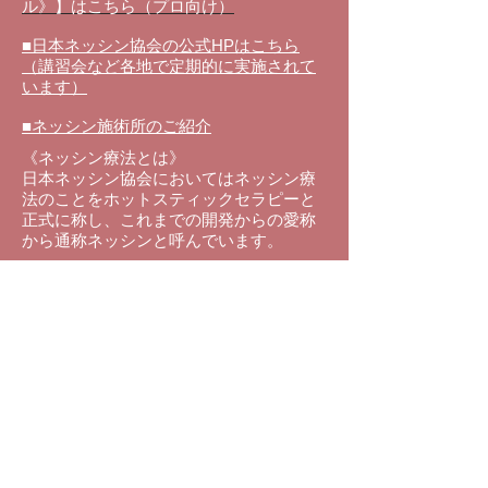
ル》】はこちら（プロ向け）
■日本ネッシン協会の公式HPはこちら
（講習会など各地で定期的に実施されて
います）
■ネッシン施術所のご紹介
《ネッシン療法とは》
日本ネッシン協会においてはネッシン療
法のことをホットスティックセラピーと
正式に称し、これまでの
開発からの愛称
から通称ネッシンと呼んでいます。
温められ
た金属の棒を身体の表面、皮膚
上を点状、線状、面状にやさいく刺激を
することで、鍼や灸と同じ効果を得るこ
とが出来る施術法のことです。
ネッシンは、東洋医学の原理を用い全身
調整を行うことで自然治癒力に働きか
け、疲労・回復、病気の予防、健康増進
を図る温熱療法です。
また現在ネッシン療法は、ご家庭の主婦