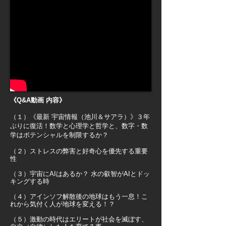
《Q&A動画 内容》
（１）《最新 宇宙情報（池川＆サアラ）》３年
ぶりに復活！数学と心理学と哲学と、数字・数
学はポテンシャルを制限するか？
（２）ストレスの弊害と好奇心を優先する重要
性
（３）宇宙にAIはあるか？ 水の叡智がAIとドッ
キングする時
（４）アインソフ解散後の地球はもう一息！こ
れから気付く人が地球を変える！？
（５）激動の時代はエリートが社会を滅ぼす、