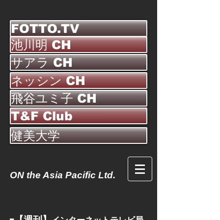
FOTTO.TV
池川明 CH
サアラ CH
ネッシン CH
飛谷ユミ子 CH
T&F Club
健美大学
ON the Asia Pacific Ltd.
【週刊】