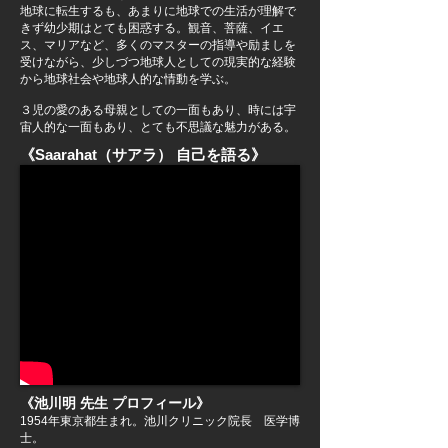
地球に転生するも、あまりに地球での生活が理解で
きず幼少期はとても困惑する。観音、菩薩、イエ
ス、マリアなど、多くのマスターの指導や励ましを
受けながら、少しづつ地球人としての現実的な経験
から地球社会や地球人的な情動を学ぶ。
３児の愛のある母親としての一面もあり、時には宇
宙人的な一面もあり、とても不思議な魅力がある。
《Saarahat（サアラ） 自己を語る》
《池川明 先生 プロフィール》
1954年東京都生まれ。池川クリニック院長 医学博
士。