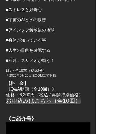
■ストレスと好奇心
■宇宙のAIと水の叡智
■アインソフ解散後の地球
■身体が知っている事
■人生の目的を確認する
■６月：スサノオが動く！
ほか 全10本（約60分
）
＊2026
年5月28日 ZOOMにて収録
【料 金】
《Q&A動画（全10回）》
価格：6,300円（税込 / 再開特別価格）
お申込みはこちら（全10回）
《ご紹介号》