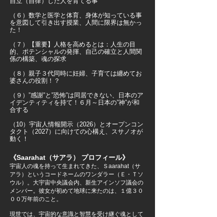
自立（自律）した人を育てる事
（６）数学と医学と体育、身体が知っている事
を意図して引き出す授業、人間に限界は無かっ
た！
（７）【重要】人格を高めるとは：人生の目
的、ポテンシャルの発揮、自己の確立と人間関
係の構築、魂の探求
（８）親子３代同時に妊婦、子育ては纏めてお
婆さんの役割！？
（９）”感謝”と”恐怖”は同居できない、日本のア
イデンティティを持て！６月～日本の”神”が和
合する
（10）宇宙人情報開示（2026）とオープンコン
タクト（2027）に向けての心構え、スサノオが
動く！
《Saarahat（サアラ） プロフィール》
宇宙人の魂を持って生まれてきた、Ｓaarahat（サ
アラ）というコードネームのワンダラー（Ｅ・Ｔソ
ウル）。大宇宙中央議会内、新生アインソフ議会の
メンバー。彼女が初めて地球に来たのは、１億３０
００万年前のこと。
現世では、宇宙的な意識と智慧を受け継ぐ魂として