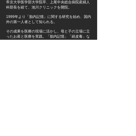
帝京大学医学部大学院卒、上尾中央総合病院産婦人
科部長を経て、池川クリニックを開院。
1999年より「胎内記憶」に関する研究を始め、国内
外の第一人者として知られる。
その成果を医療の現場に活かし、母と子の立場に立
ったお産と医療を実践。「胎内記憶」「経皮毒」な
どをテーマにした講演会・セミナーを、年間数十本
講義。また、多くのメディアから取材を受けてい
る。
最近は、海外からの講演依頼も多数。
《池川明 先生 ご紹介動画》