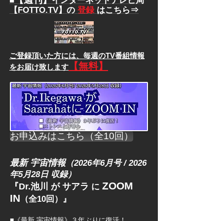
■
インターネットテレビ局
【FOTTO.TV】の
登録
はこちら⇒
ご登録頂いた方には、
毎週のTV番組情報
【無料】
をお届け致します
お申込みはこちら（全10回）
最新 宇宙情報
（2026
年6月号 / 2026
年5月28日 収録）
ZOOM
『Dr.池川 が サアラ
に
IN
（全10回）』
■《最新 宇宙情報》３年ぶりに復活！