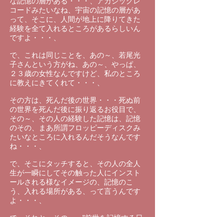
な記憶の層がある・・・、アカシックレ
コードみたいなね、宇宙の記憶の層があ
って、そこに、人間が地上に降りてきた
経験を全て入れるところがあるらしいん
ですよ・・・、
で、これは同じことを、あの～、若尾光
子さんという方がね、あの～、やっぱ、
２３歳の女性なんですけど、私のところ
に教えにきてくれて・・・、
その方は、死んだ後の世界・・・死ぬ前
の世界を死んだ後に振り返るお役目で、
その～、その人の経験した記憶は、記憶
のその、まあ所謂フロッピーディスクみ
たいなところに入れるんだそうなんです
ね・・・、
で、そこにタッチすると、その人の全人
生が一瞬にしてその触った人にインスト
ールされる様なイメージの、記憶のこ
う、入れる場所がある、って言うんです
よ・・・、