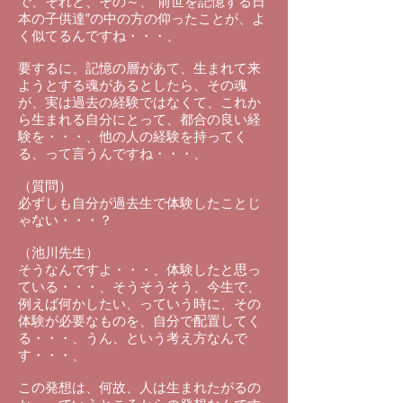
で、それと、その～、”前世を記憶する日
本の子供達”の中の方の仰ったことが、よ
く似てるんですね・・・、
要するに、記憶の層があて、生まれて来
ようとする魂があるとしたら、その魂
が、実は過去の経験ではなくて、これか
ら生まれる自分にとって、都合の良い経
験を・・・、他の人の経験を持ってく
る、って言うんですね・・・、
（質問）
必ずしも自分が過去生で体験したことじ
ゃない・・・？
（池川先生）
そうなんですよ・・・、体験したと思っ
ている・・・、そうそうそう、今生で、
例えば何かしたい、っていう時に、その
体験が必要なものを、自分で配置してく
る・・・、うん、という考え方なんで
す・・・、
この発想は、何故、人は生まれたがるの