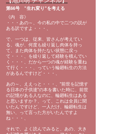
【池川明 チャンネル】
第66号 ”生れ変り”を考える
《内 容》
・・・あの～、今の私の中で二つの説が
ある訳ですよ・・・、
で、一つは、従来、皆さんが考えてい
る、魂が、何度も繰り返し肉体を持っ
て、また肉体を持たない状態に戻っ
て・・・、を繰り返して経験を積んでい
く・・・、だから一つの魂が経験を重ね
て行く・・・、っていう輪廻転生の方法
があるんですけど・・・、
あの～、ええっと・・・、”前世を記憶す
る日本の子供達”の本を書いた時に、前世
の記憶がある人なのに、輪廻転生はある
と思いますか？、って、これは全員に聞
いたんですけど、一人だけ、輪廻転生は
無い、って言った方がいたんですよ
ね・・・、
それで、よく読んでみると、あの、大き