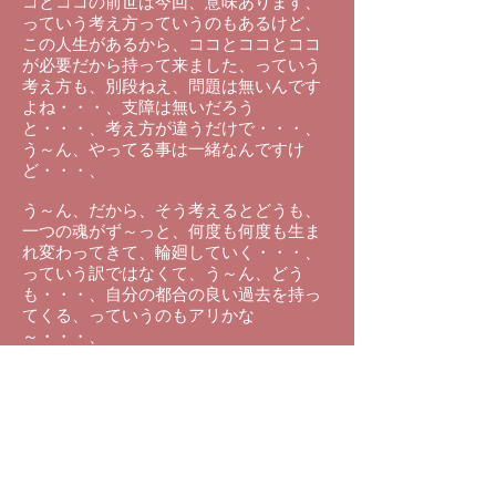
コとココの前世は今回、意味あります、
っていう考え方っていうのもあるけど、
この人生があるから、ココとココとココ
が必要だから持って来ました、っていう
考え方も、別段ねえ、問題は無いんです
よね・・・、支障は無いだろう
と・・・、考え方が違うだけで・・・、
う～ん、やってる事は一緒なんですけ
ど・・・、
う～ん、だから、そう考えるとどうも、
一つの魂がず～っと、何度も何度も生ま
れ変わってきて、輪廻していく・・・、
っていう訳ではなくて、う～ん、どう
も・・・、自分の都合の良い過去を持っ
てくる、っていうのもアリかな
～・・・、
っていうことは、私らの過去の記憶っ
て、もしかしたら、自分の魂の記憶では
なくて、他の人の経験をそっくり、自分
の人生だと思っているだけかも知れない
んですよね・・・、