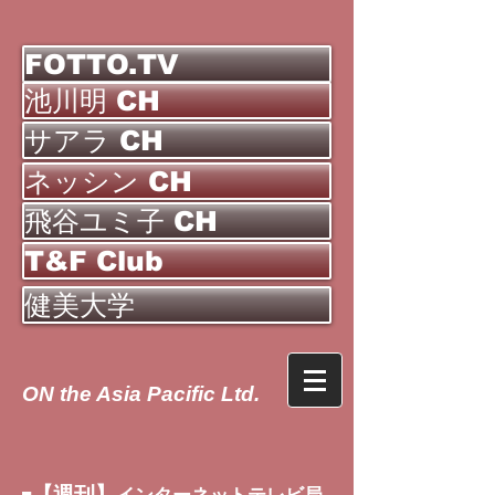
FOTTO.TV
池川明 CH
サアラ CH
ネッシン CH
飛谷ユミ子 CH
T&F Club
健美大学
ON the Asia Pacific Ltd.
【週刊】