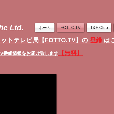
ic Ltd.
ホーム
FOTTO.TV
T&F Club
ットテレビ局【FOTTO.TV】の
登録
は
【無料】
TV番組情報
をお届け致します