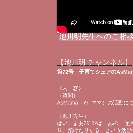
池川明先生へのご相談
【池川明 チャンネル】
第72号 子育てシェアのAsMa
《内 容》
（質問）
AsMama（ｱｽﾞママ）の活
（池川先生）
はい、まあｱｽﾞﾏﾏは、あの
り、預けたりする、という活動