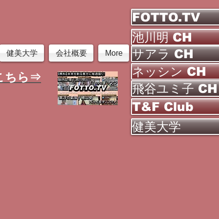
FOTTO.TV
池川明 CH
サアラ CH
健美大学
会社概要
More
ネッシン CH
こちら⇒
飛谷ユミ子 CH
T&F Club
健美大学