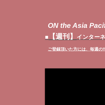
ON the Asia Pacif
【週刊】
■
インターネ
ご登録頂いた方には、
毎週の