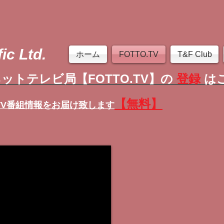
ic Ltd.
ホーム
FOTTO.TV
T&F Club
ットテレビ局【FOTTO.TV】の
登録
は
【無料】
TV番組情報
をお届け致します