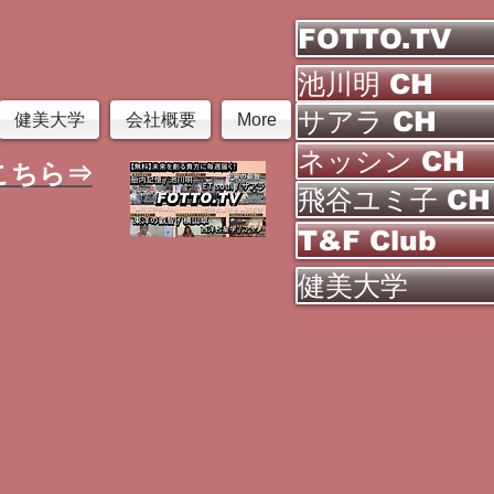
FOTTO.TV
池川明 CH
サアラ CH
健美大学
会社概要
More
ネッシン CH
こちら⇒
飛谷ユミ子 CH
T&F Club
健美大学