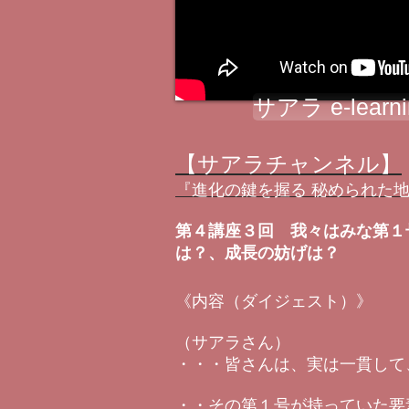
サアラ e-lear
【サアラチャンネル】
『進化の鍵を握る 秘められた
第４講座３回 我々はみな第１
は？、成長の妨げは？
《内容（ダイジェスト）》
（サアラさん）
・・・皆さんは、実は一貫して
・・その第１号が持っていた要