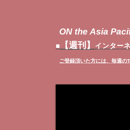
ON the Asia Pacif
【週刊】
■
インターネ
ご登録頂いた方には、
毎週の