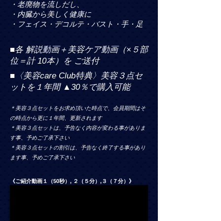
・老廃物を流しだし、
・内臓から美しく健康に
・フェイス・デコルテ・バスト・手・足
■各 解説動画＋美容ケア動画（×５部
位＝計 10本）を ご送付
■〈美容care Club特典〉美容３点セ
ットを１年間 ▲30％で購入可能
＊美容３点セットをお求め頂いた時点で、会員期間はそ
の時点から更に１年間、更新されます
＊美容３点セットは、予告なく内容が変わる事がありま
す事、予めご了承下さい
＊美容３点セットの割引は、予告なく終了する事があり
ます事、予めご了承下さい
《ご紹介動画１（50秒）, ２（５分）,３（７分）》