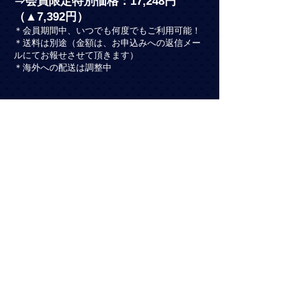
⇒会員限定特別価格：17,248円
（▲7,392円）
＊会員期間中、いつでも何度でもご利用可能！
＊送料は別途（金額は、お申込みへの返信メー
ルにてお報せさせて頂きます）
＊海外への配送は調整中
【美容care Club 入会料金】
■３２,０００円（税込）
（料金内に含まれるもの）
・美容ケア & 解説動画（計10本）
・１年間の会員資格（期間中 動画閲覧可能）
お申込みはこちら（随時参加可能）
《横山 卓 先生 プロフィール》
１９６１年生まれ。北里大学衛生学部卒業後
臨床検査技師を経る。