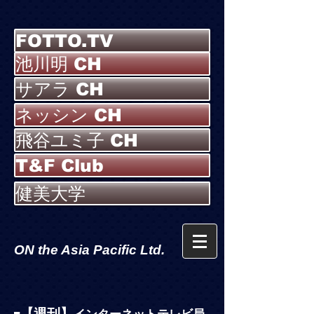
FOTTO.TV
池川明 CH
サアラ CH
ネッシン CH
飛谷ユミ子 CH
T&F Club
健美大学
ON the Asia Pacific Ltd.
【週刊】