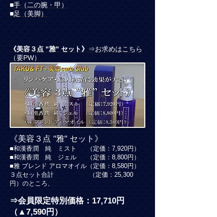
■手（二の腕・甲）
■足（美脚）
《美容３点 "雅" セット》
⇒お求めはこちら
（要PW）
《美容３点 "雅" セット》
■和漢香潤 純 ミスト （定価：7,920円）
■
和漢香潤 純 ジェル （定価：8,800円）
■雅 ブレンド アロマオイル（定価：8,580円）
３点セット合計 （定価：25,300
円）のところ、
⇒会員限定特別価格：17,710円
（▲7,590円）