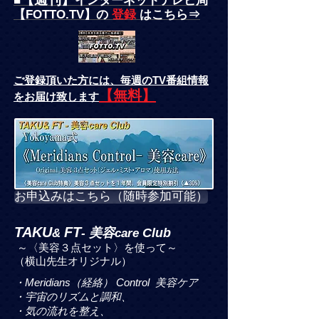
■
インターネットテレビ局
【FOTTO.TV】の
登録
はこちら⇒
ご登録頂いた方には、
毎週のTV番組情報
【無料】
をお届け致します
お申込みはこちら（随時参加可能）
TAKU
FT
美容
Club
&
-
care
～〈美容３点セット〉を使って～
（横山先生オリジナル）
・Meridians（経絡） Control 美容ケア
・宇宙のリズムと調和、
・気の流れを整え、