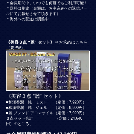
＊会員期間中、いつでも何度でもご利用可能！
＊送料は別途（金額は、お申込みへの返信メー
ルにてお報せさせて頂きます）
＊海外への配送は調整中
《美容３点 "麗" セット》
⇒お求めはこちら
（要PW）
《美容３点 "麗" セット》
■和漢香潤 純 ミスト （定価：7,920円）
■
和漢香潤 純 ジェル （定価：8,800円）
■麗 ブレンド アロマオイル（定価：7,920円）
３点セット合計 （定価：24,640
円）のところ、