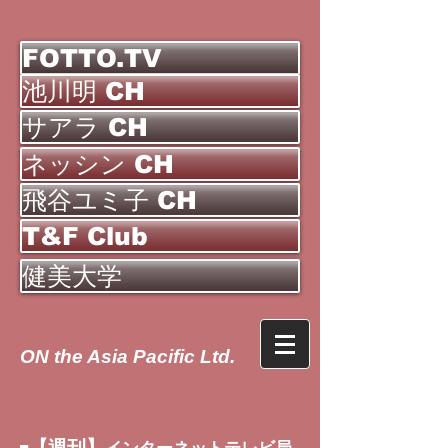
FOTTO.TV
池川明 CH
サアラ CH
ネッシン CH
飛谷ユミ子 CH
T&F Club
健美大学
ON the Asia Pacific Ltd.
【週刊】