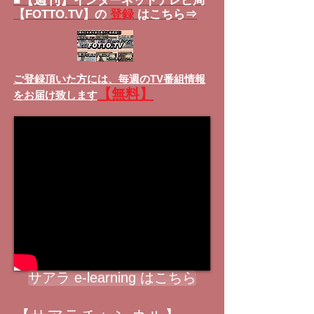
■
インターネットテレビ局
【FOTTO.TV】の
登録
はこちら⇒
ご登録頂いた方には、
毎週のTV番組情報
【無料】
をお届け致します
サアラ e-learning はこちら