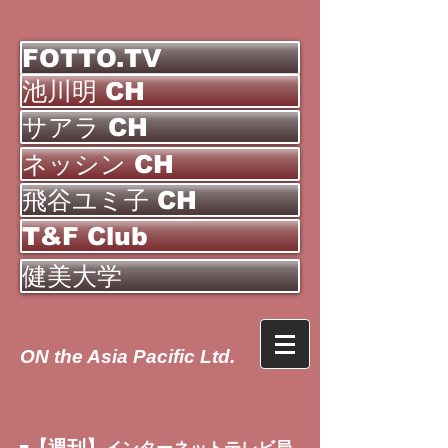
FOTTO.TV
池川明 CH
サアラ CH
ネッシン CH
飛谷ユミ子 CH
T&F Club
健美大学
ON the Asia Pacific Ltd.
【週刊】