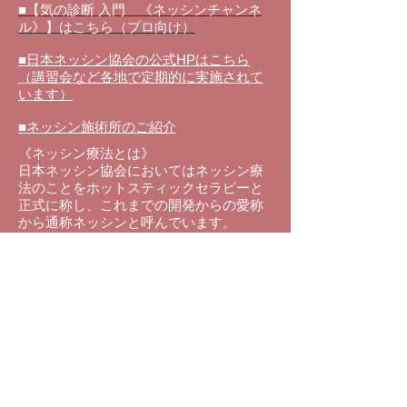
■【気の診断 入門 《ネッシンチャンネ
ル》】はこちら（プロ向け）
■日本ネッシン協会の公式HPはこちら
（講習会など各地で定期的に実施されて
います）
■ネッシン施術所のご紹介
《ネッシン療法とは》
日本ネッシン協会においてはネッシン療
法のことをホットスティックセラピーと
正式に称し、これまでの
開発からの愛称
から通称ネッシンと呼んでいます。
温められ
た金属の棒を身体の表面、皮膚
上を点状、線状、面状にやさいく刺激を
することで、鍼や灸と同じ効果を得るこ
とが出来る施術法のことです。
ネッシンは、東洋医学の原理を用い全身
調整を行うことで自然治癒力に働きか
け、疲労・回復、病気の予防、健康増進
を図る温熱療法です。