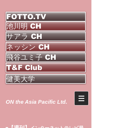
FOTTO.TV
池川明 CH
サアラ CH
ネッシン CH
飛谷ユミ子 CH
T&F Club
健美大学
ON the Asia Pacific Ltd.
【週刊】