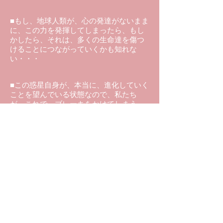
■もし、地球人類が、心の発達がないまま
に、この力を発揮してしまったら、もし
かしたら、それは、多くの生命達を傷つ
けることにつながっていくかも知れな
い・・・
■この惑星自身が、本当に、進化していく
ことを望んでいる状態なので、私たち
が、これで、ブレーキをかけてしまう、
っていうことは、良いこととは決して言
えないので・・・
（ダイジェスト おわり）
《サアラさんの動画が毎朝届く「進化し
た宇宙への扉」はこちら》
《池川先生の直撃質問にサアラさんが片
っ端から回答している「超極秘プライベ
ートトーク集」はこちら》