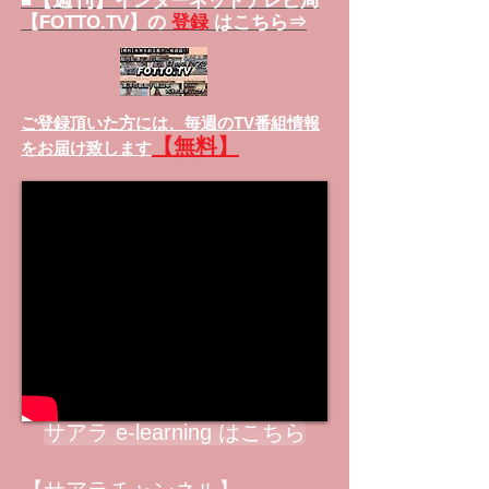
■
インターネットテレビ局
【FOTTO.TV】の
登録
はこちら⇒
ご登録頂いた方には、
毎週のTV番組情報
【無料】
をお届け致します
サアラ e-learning はこちら