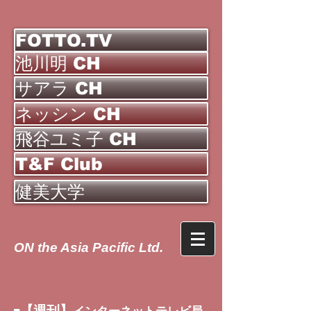
FOTTO.TV
池川明 CH
サアラ CH
ネッシン CH
飛谷ユミ子 CH
T&F Club
健美大学
ON the Asia Pacific Ltd.
【週刊】