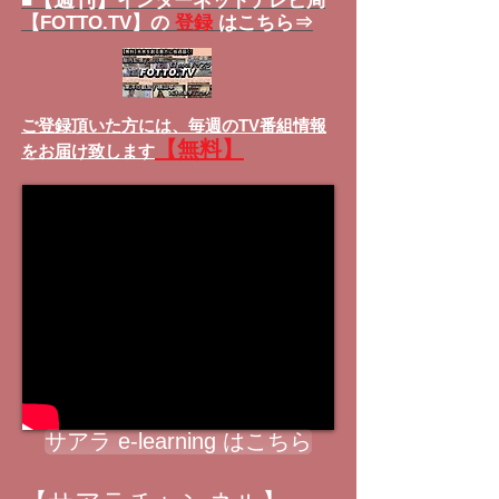
■
インターネットテレビ局
【FOTTO.TV】の
登録
はこちら⇒
ご登録頂いた方には、
毎週のTV番組情報
【無料】
をお届け致します
サアラ e-learning はこちら