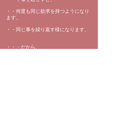
・・何度も同じ欲求を持つようになり
ます、
・・同じ事を繰り返す様になります、
・・・だから、
・・この可能性の世界から
・・脱出する事が、
・・なかなか難しい、
・・・要するにモチベーションが無い
んです、
・・・だから、
・・新しい社会の基盤が、