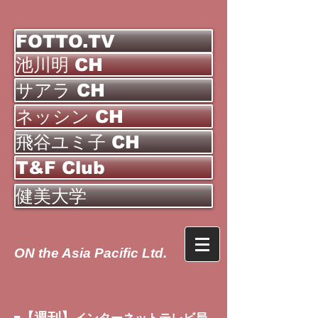
FOTTO.TV
池川明 CH
サアラ CH
ネッシン CH
飛谷ユミ子 CH
T&F Club
健美大学
ON the Asia Pacific Ltd.
【週刊】