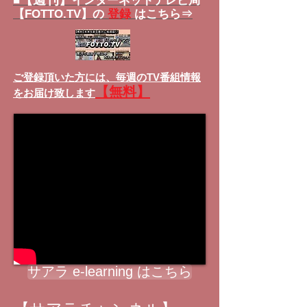
■
インターネットテレビ局
【FOTTO.TV】の
登録
はこちら⇒
ご登録頂いた方には、
毎週のTV番組情報
【無料】
をお届け致します
サアラ e-learning はこちら