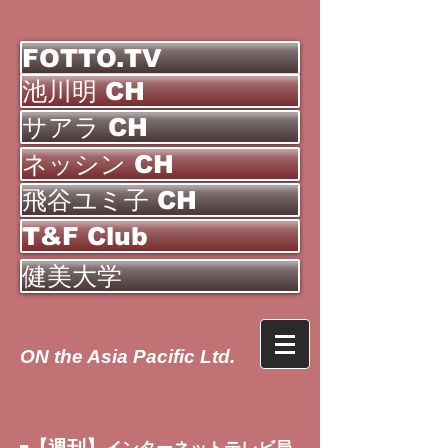
FOTTO.TV
池川明 CH
サアラ CH
ネッシン CH
飛谷ユミ子 CH
T&F Club
健美大学
ON the Asia Pacific Ltd.
【週刊】