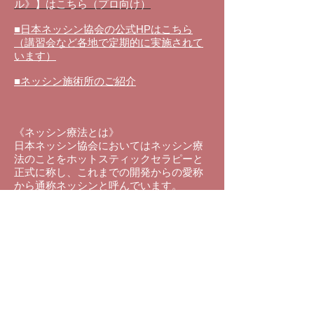
ル》】はこちら（プロ向け）
■日本ネッシン協会の公式HPはこちら
（講習会など各地で定期的に実施されて
います）
■ネッシン施術所のご紹介
《ネッシン療法とは》
日本ネッシン協会においてはネッシン療
法のことをホットスティックセラピーと
正式に称し、これまでの
開発からの愛称
から通称ネッシンと呼んでいます。
温められ
た金属の棒を身体の表面、皮膚
上を点状、線状、面状にやさいく刺激を
することで、鍼や灸と同じ効果を得るこ
とが出来る施術法のことです。
ネッシンは、東洋医学の原理を用い全身
調整を行うことで自然治癒力に働きか
け、疲労・回復、病気の予防、健康増進