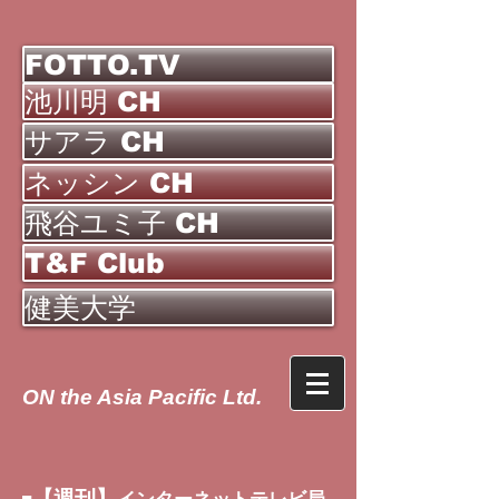
FOTTO.TV
池川明 CH
サアラ CH
ネッシン CH
飛谷ユミ子 CH
T&F Club
健美大学
ON the Asia Pacific Ltd.
【週刊】