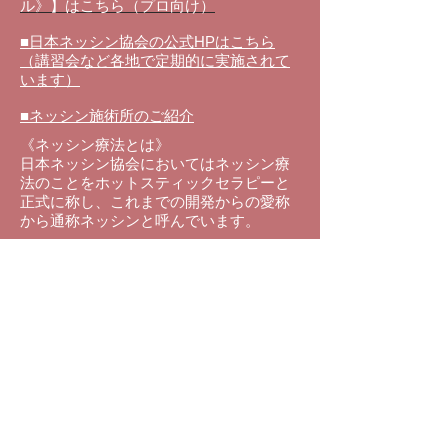
ル》】はこちら（プロ向け）
■日本ネッシン協会の公式HPはこちら
（講習会など各地で定期的に実施されて
います）
■ネッシン施術所のご紹介
《ネッシン療法とは》
日本ネッシン協会においてはネッシン療
法のことをホットスティックセラピーと
正式に称し、これまでの
開発からの愛称
から通称ネッシンと呼んでいます。
温められ
た金属の棒を身体の表面、皮膚
上を点状、線状、面状にやさいく刺激を
することで、鍼や灸と同じ効果を得るこ
とが出来る施術法のことです。
ネッシンは、東洋医学の原理を用い全身
調整を行うことで自然治癒力に働きか
け、疲労・回復、病気の予防、健康増進
を図る温熱療法です。
また現在ネッシン療法は、ご家庭の主婦