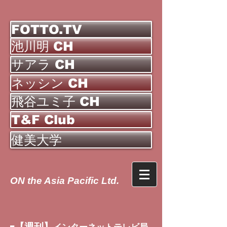
FOTTO.TV
池川明 CH
サアラ CH
ネッシン CH
飛谷ユミ子 CH
T&F Club
健美大学
ON the Asia Pacific Ltd.
【週刊】