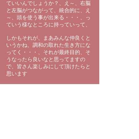
ていいんでしょうか？、え～、右脳
と左脳がつながって、統合的に、え
～、頭を使う事が出来る・・・、っ
ていう様なところに持っていって、
しかもそれが、まあみんな仲良くと
いうかね、調和の取れた生き方にな
ってく・・・、それが最終目的、そ
うなったら良いなと思ってますの
で、皆さん楽しみにして頂けたらと
思います
（質問）
誰でも受けれるんですか？ インター
ネットで？
（飛谷先生）
そうですね、インターネットで！、
１０回コースで考えてます、