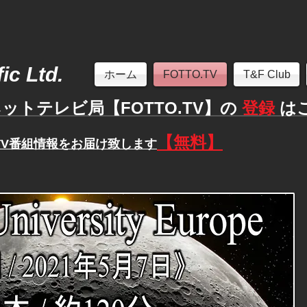
ic Ltd.
ホーム
FOTTO.TV
T&F Club
ットテレビ局【FOTTO.TV】の
登録
は
【無料】
TV番組情報
をお届け致します