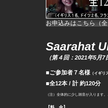
お申込みはこちら（全
Saarahat U
（第４回：2021年5月7日
■ご参加者７名様
（イギリ
■全12本 / 計 約120分
（注）全体的に少し雑音が入ります。
【料 金】