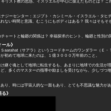
、キリスト教の思惑、イスラエルが中心に据えたものとは？ こ
エナジーセンター：エジプト・カシミール・イスラエル・タヒ
れない時間と意識、むこうにもボディはある？ 我々はそもそ
のチャートと輪廻の関係は？ 幸福探求のヒント、輪廻と性別の
フィール》
Ｓaarahat（サアラ）というコードネームのワンダラー（Ｅ
女が初めて地球に来たのは、１億３０００万年前のこと。
受け継ぐ魂として地球に転生するも、あまりに地球での生活が
など、多くのマスターの指導や励ましを受けながら、少しづつ
もあり、時には宇宙人的な一面もあり、とても不思議な魅力が
を語る》