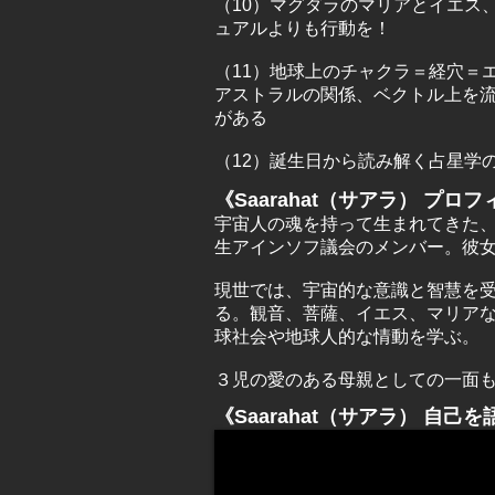
（10）マグダラのマリアとイエス
ュアルよりも行動を！
（11）地球上のチャクラ＝経穴＝
アストラルの関係、ベクトル上を流
がある
（12）誕生日から読み解く占星学
《Saarahat（サアラ） プロ
宇宙人の魂を持って生まれてきた、
生アインソフ議会のメンバー。彼
現世では、宇宙的な意識と智慧を
る。観音、菩薩、イエス、マリア
球社会や地球人的な情動を学ぶ。
３児の愛のある母親としての一面
《Saarahat（サアラ） 自己