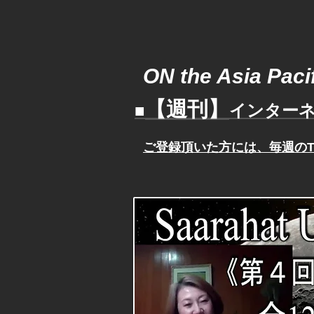
ON the Asia Pacif
【週刊】
■
インターネ
ご登録頂いた方には、
毎週の