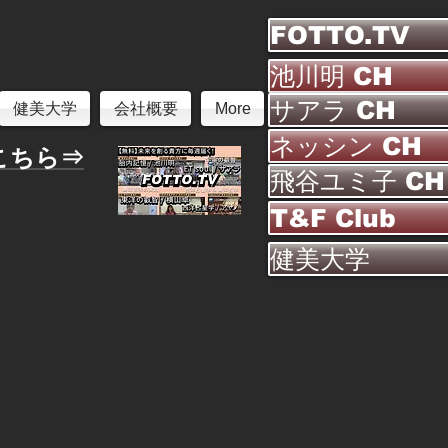
FOTTO.TV
池川明 CH
サアラ CH
健美大学
会社概要
More
ネッシン CH
こちら⇒
飛谷ユミ子 CH
T&F Club
健美大学